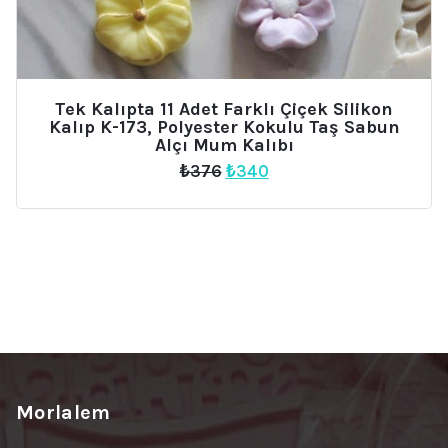
Tek Kalıpta 11 Adet Farklı Çiçek Silikon
Kalıp K-173, Polyester Kokulu Taş Sabun
Alçı Mum Kalıbı
Orijinal
Şu
₺
376
₺
340
fiyat:
andaki
₺376.
fiyat:
₺340.
Morlalem