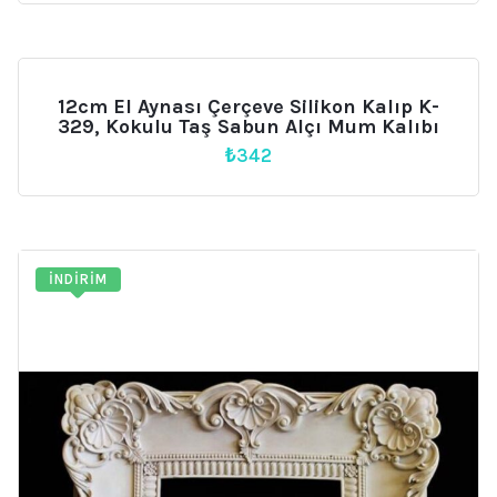
₺5.450.
fiyat:
₺4.900.
12cm El Aynası Çerçeve Silikon Kalıp K-
329, Kokulu Taş Sabun Alçı Mum Kalıbı
₺
342
İNDIRIM