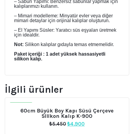
– Sabun Yapımı: Benzersiz sabunlar yapmak için
kalıplarımızı kullanın.
– Mimari modelleme: Minyatür evler veya diğer
mimari detaylar için orijinal kalıplar oluşturun.
– El Yapımı Süsler: Yaratıcı süs eşyaları üretmek
için idealdir.
Not:
Silikon kalıplar gıdayla temas etmemelidir.
Paket içeriği : 1 adet yüksek hassasiyetli
silikon kalıp.
İlgili ürünler
İNDIRIM
60cm Büyük Boy Kapı Süsü Çerçeve
Silikon Kalıp K-900
Orijinal
Şu
₺
5.450
₺
4.900
fiyat:
andaki