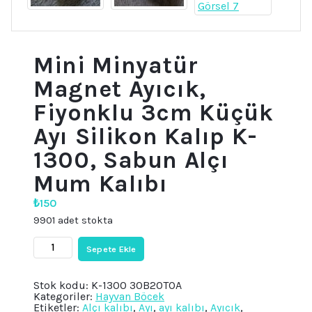
Mini Minyatür
Magnet Ayıcık,
Fiyonklu 3cm Küçük
Ayı Silikon Kalıp K-
1300, Sabun Alçı
Mum Kalıbı
₺
150
9901 adet stokta
Mini
Sepete Ekle
Minyatür
Magnet
Ayıcık,
Stok kodu:
K-1300 30B20TOA
Fiyonklu
Kategoriler:
Hayvan Böcek
3cm
Etiketler:
Alçı kalıbı
,
Ayı
,
ayı kalıbı
,
Ayıcık
,
Küçük