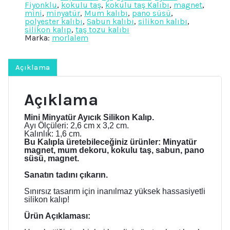
Fiyonklu
,
kokulu taş
,
kokulu taş Kalıbı
,
magnet
,
Ayı
mini
,
minyatür
,
Mum kalıbı
,
pano süsü
,
Silikon
polyester kalıbı
,
Sabun kalıbı
,
silikon kalıbı
,
Kalıp
silikon kalıp
,
taş tozu kalıbı
K-
Marka:
morlalem
1300,
Sabun
Alçı
Mum
Açıklama
Kalıbı
adet
Açıklama
Mini Minyatür Ayıcık Silikon Kalıp.
Ayı Ölçüleri: 2,6 cm x 3,2 cm.
Kalınlık: 1,6 cm.
Bu Kalıpla üretebileceğiniz ürünler: Minyatür
magnet, mum dekoru, kokulu taş, sabun, pano
süsü, magnet.
Sanatın tadını çıkarın.
Sınırsız tasarım için inanılmaz yüksek hassasiyetli
silikon kalıp!
Ürün Açıklaması: