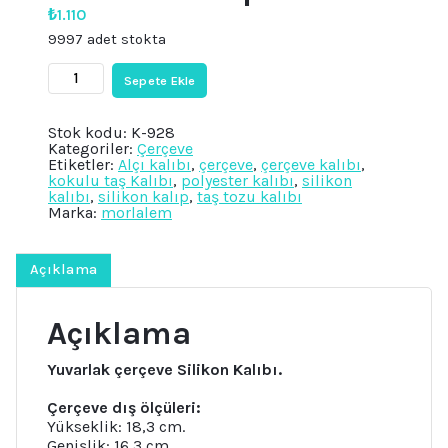
₺
1.110
9997 adet stokta
18cm
Sepete Ekle
Yuvarlak
Çerçeve,
Gül
Stok kodu:
K-928
Yaprak
Kategoriler:
Çerçeve
Kurdele
Etiketler:
Alçı kalıbı
,
çerçeve
,
çerçeve kalıbı
,
Fiyonk
kokulu taş Kalıbı
,
polyester kalıbı
,
silikon
kabartmalı
kalıbı
,
silikon kalıp
,
taş tozu kalıbı
Çerçeve
Marka:
morlalem
Silikon
Kalıp
K-
928
Açıklama
adet
Açıklama
Yuvarlak çerçeve Silikon Kalıbı.
Çerçeve dış ölçüleri:
Yükseklik: 18,3 cm.
Genişlik: 16,3 cm.