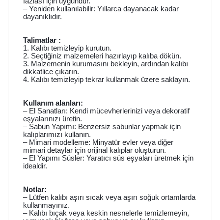
fazlası için uygundur.
– Yeniden kullanılabilir: Yıllarca dayanacak kadar
dayanıklıdır.
Talimatlar :
1. Kalıbı temizleyip kurutun.
2. Seçtiğiniz malzemeleri hazırlayıp kalıba dökün.
3. Malzemenin kurumasını bekleyin, ardından kalıbı
dikkatlice çıkarın.
4. Kalıbı temizleyip tekrar kullanmak üzere saklayın.
Kullanım alanları:
– El Sanatları: Kendi mücevherlerinizi veya dekoratif
eşyalarınızı üretin.
– Sabun Yapımı: Benzersiz sabunlar yapmak için
kalıplarımızı kullanın.
– Mimari modelleme: Minyatür evler veya diğer
mimari detaylar için orijinal kalıplar oluşturun.
– El Yapımı Süsler: Yaratıcı süs eşyaları üretmek için
idealdir.
Notlar:
– Lütfen kalıbı aşırı sıcak veya aşırı soğuk ortamlarda
kullanmayınız.
– Kalıbı bıçak veya keskin nesnelerle temizlemeyin,