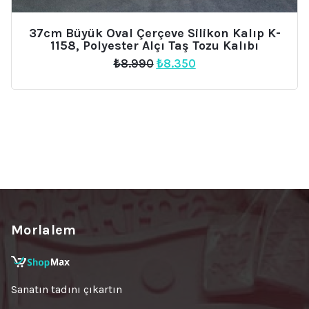
37cm Büyük Oval Çerçeve Silikon Kalıp K-
1158, Polyester Alçı Taş Tozu Kalıbı
Orijinal
Şu
₺
8.990
₺
8.350
fiyat:
andaki
₺8.990.
fiyat:
₺8.350.
Morlalem
Sanatın tadını çıkartın