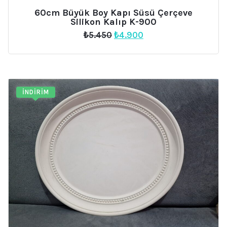
60cm Büyük Boy Kapı Süsü Çerçeve
Silikon Kalıp K-900
Orijinal
Şu
₺
5.450
₺
4.900
fiyat:
andaki
₺5.450.
fiyat:
₺4.900.
İNDIRIM