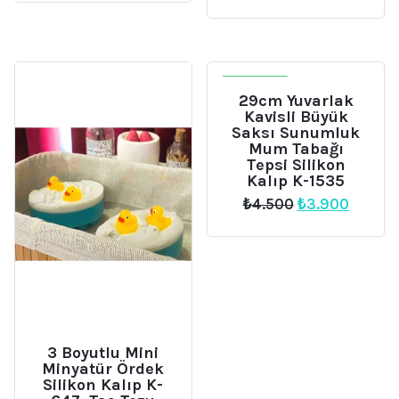
₺416.
fiyat:
₺399.
İNDIRIM
29cm Yuvarlak
Kavisli Büyük
Saksı Sunumluk
Mum Tabağı
Tepsi Silikon
Kalıp K-1535
Orijinal
Şu
₺
4.500
₺
3.900
fiyat:
andaki
₺4.500.
fiyat:
₺3.900
3 Boyutlu Mini
Minyatür Ördek
Silikon Kalıp K-