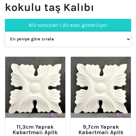
kokulu taş Kalıbı
En
812 sonuçtan 1-20 arası gösteriliyor
yeniye
göre
sıralandı
11,3cm Yaprak
9,7cm Yaprak
Kabartmalı Aplik
Kabartmalı Aplik