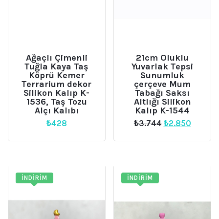
Ağaçlı Çimenli
21cm Oluklu
Tuğla Kaya Taş
Yuvarlak Tepsi
Köprü Kemer
Sunumluk
Terrarium dekor
çerçeve Mum
Silikon Kalıp K-
Tabağı Saksı
1536, Taş Tozu
Altlığı Silikon
Alçı Kalıbı
Kalıp K-1544
Orijinal
Şu
₺
428
₺
3.744
₺
2.850
fiyat:
andaki
₺3.744.
fiyat:
₺2.850.
İNDIRIM
İNDIRIM