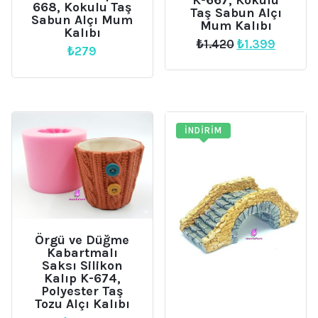
668, Kokulu Taş
Taş Sabun Alçı
Sabun Alçı Mum
Mum Kalıbı
Kalıbı
Orijinal
Şu
₺
1.420
₺
1.399
₺
279
fiyat:
andaki
₺1.420.
fiyat:
₺1.399.
İNDIRIM
Örgü ve Düğme
Kabartmalı
Saksı Silikon
Kalıp K-674,
Polyester Taş
Tozu Alçı Kalıbı