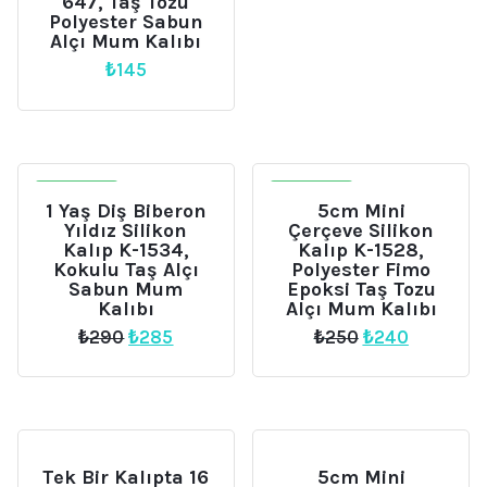
647, Taş Tozu
Polyester Sabun
Alçı Mum Kalıbı
₺
145
İNDIRIM
İNDIRIM
1 Yaş Diş Biberon
5cm Mini
Yıldız Silikon
Çerçeve Silikon
Kalıp K-1534,
Kalıp K-1528,
Kokulu Taş Alçı
Polyester Fimo
Sabun Mum
Epoksi Taş Tozu
Kalıbı
Alçı Mum Kalıbı
Orijinal
Şu
Orijinal
Şu
₺
290
₺
285
₺
250
₺
240
fiyat:
andaki
fiyat:
andaki
₺290.
fiyat:
₺250.
fiyat:
₺285.
₺240.
Tek Bir Kalıpta 16
5cm Mini