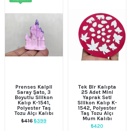
Prenses Kalpli
Tek Bir Kalıpta
Saray Şato, 3
25 Adet Mini
Boyutlu Silikon
Yaprak Seti
Kalıp K-1541,
Silikon Kalıp K-
Polyester Taş
1542, Polyester
Tozu Alçı Kalıbı
Taş Tozu Alçı
Mum Kalıbı
Orijinal
Şu
₺
416
₺
399
₺
420
fiyat:
andaki