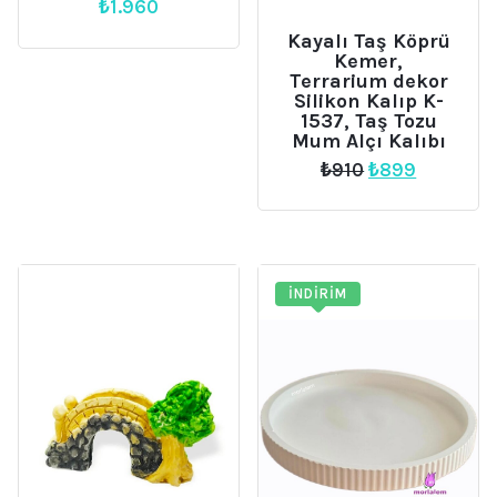
₺
1.960
Kayalı Taş Köprü
Kemer,
Terrarium dekor
Silikon Kalıp K-
1537, Taş Tozu
Mum Alçı Kalıbı
Orijinal
Şu
₺
910
₺
899
fiyat:
andaki
₺910.
fiyat:
₺899.
İNDIRIM