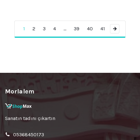
1
2
3
4
…
39
40
41
→
Morlalem
Sanatın tadını çıkartın
05368450173