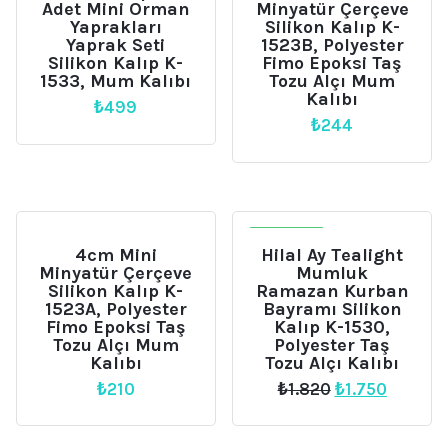
Adet Mini Orman
Minyatür Çerçeve
Yaprakları
Silikon Kalıp K-
Yaprak Seti
1523B, Polyester
Silikon Kalıp K-
Fimo Epoksi Taş
1533, Mum Kalıbı
Tozu Alçı Mum
Kalıbı
₺
499
₺
244
İNDIRIM
4cm Mini
Hilal Ay Tealight
Minyatür Çerçeve
Mumluk
Silikon Kalıp K-
Ramazan Kurban
1523A, Polyester
Bayramı Silikon
Fimo Epoksi Taş
Kalıp K-1530,
Tozu Alçı Mum
Polyester Taş
Kalıbı
Tozu Alçı Kalıbı
Orijinal
Şu
₺
210
₺
1.820
₺
1.750
fiyat:
andaki
₺1.820.
fiyat:
₺1.750.