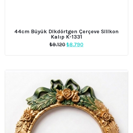
44cm Büyük Dikdörtgen Çerçeve Silikon
Kalıp K-1331
Orijinal
Şu
₺
9.120
₺
8.790
fiyat:
andaki
₺9.120.
fiyat:
₺8.790.