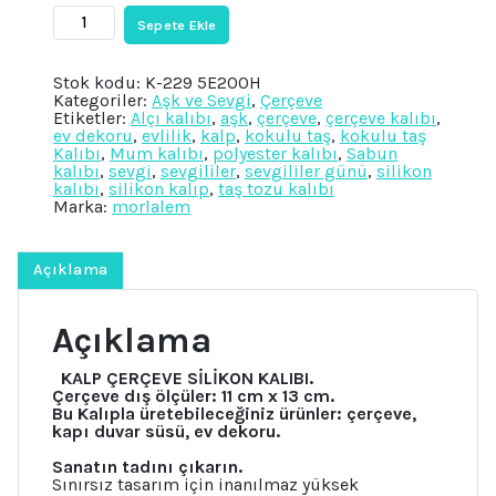
Kalp
Sepete Ekle
Çerçeve
Gül
Çiçek
Stok kodu:
K-229 5E200H
Fiyonk
Kategoriler:
Aşk ve Sevgi
,
Çerçeve
Kabartma
Etiketler:
Alçı kalıbı
,
aşk
,
çerçeve
,
çerçeve kalıbı
,
Silikon
ev dekoru
,
evlilik
,
kalp
,
kokulu taş
,
kokulu taş
Kalıp
Kalıbı
,
Mum kalıbı
,
polyester kalıbı
,
Sabun
K-
kalıbı
,
sevgi
,
sevgililer
,
sevgililer günü
,
silikon
229,
kalıbı
,
silikon kalıp
,
taş tozu kalıbı
Taş
Marka:
morlalem
Tozu
Polyester
Alçı
Mum
Açıklama
Kalıbı
adet
Açıklama
KALP ÇERÇEVE SİLİKON KALIBI.
Çerçeve dış ölçüler: 11 cm x 13 cm.
Bu Kalıpla üretebileceğiniz ürünler: çerçeve,
kapı duvar süsü, ev dekoru.
Sanatın tadını çıkarın.
Sınırsız tasarım için inanılmaz yüksek