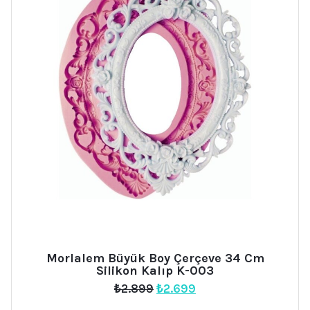
Morlalem Büyük Boy Çerçeve 34 Cm
Silikon Kalıp K-003
Orijinal
Şu
₺
2.899
₺
2.699
fiyat:
andaki