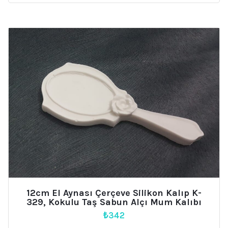
₺2.899.
fiyat:
₺2.699.
12cm El Aynası Çerçeve Silikon Kalıp K-
329, Kokulu Taş Sabun Alçı Mum Kalıbı
₺
342