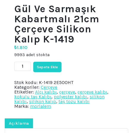
Gül Ve Sarmaşık
Kabartmalı 21cm
Çerçeve Silikon
Kalıp K-1419
₺
1.810
9993 adet stokta
Gül
Sepete Ekle
Ve
Sarmaşık
Kabartmalı
Stok kodu:
K-1419 2E500HT
21cm
Kategoriler:
Çerçeve
Çerçeve
Etiketler:
Alçı kalıbı
,
çerçeve
,
çerçeve kalıbı
,
Silikon
kokulu taş Kalıbı
,
polyester kalıbı
,
silikon
Kalıp
kalıbı
,
silikon kalıp
,
taş tozu kalıbı
K-
Marka:
morlalem
1419
adet
Açıklama