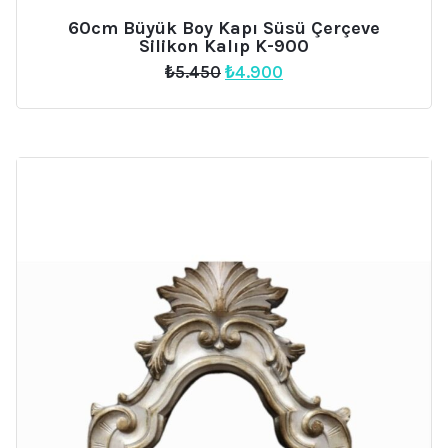
60cm Büyük Boy Kapı Süsü Çerçeve
Silikon Kalıp K-900
Orijinal
Şu
₺
5.450
₺
4.900
fiyat:
andaki
₺5.450.
fiyat:
₺4.900.