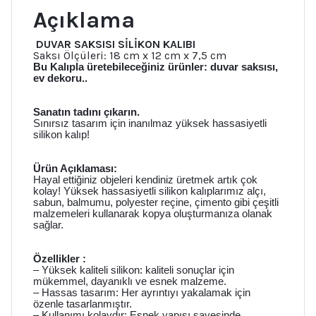
Açıklama
DUVAR SAKSISI SİLİKON KALIBI
Saksı Ölçüleri: 18 cm x 12 cm x 7,5 cm
Bu Kalıpla üretebileceğiniz ürünler: duvar saksısı,
ev dekoru..
Sanatın tadını çıkarın.
Sınırsız tasarım için inanılmaz yüksek hassasiyetli
silikon kalıp!
Ürün Açıklaması:
Hayal ettiğiniz objeleri kendiniz üretmek artık çok
kolay! Yüksek hassasiyetli silikon kalıplarımız alçı,
sabun, balmumu, polyester reçine, çimento gibi çeşitli
malzemeleri kullanarak kopya oluşturmanıza olanak
sağlar.
Özellikler :
– Yüksek kaliteli silikon: kaliteli sonuçlar için
mükemmel, dayanıklı ve esnek malzeme.
– Hassas tasarım: Her ayrıntıyı yakalamak için
özenle tasarlanmıştır.
– Kullanımı kolaydır: Esnek yapısı sayesinde