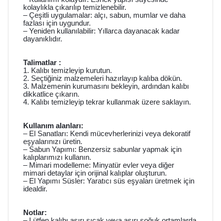
kolaylıkla çıkarılıp temizlenebilir.
– Çeşitli uygulamalar:
alçı, sabun, mumlar ve daha
fazlası için uygundur.
– Yeniden kullanılabilir: Yıllarca dayanacak kadar
dayanıklıdır.
Talimatlar :
1. Kalıbı temizleyip kurutun.
2. Seçtiğiniz malzemeleri hazırlayıp kalıba dökün.
3. Malzemenin kurumasını bekleyin, ardından kalıbı
dikkatlice çıkarın.
4. Kalıbı temizleyip tekrar kullanmak üzere saklayın.
Kullanım alanları:
– El Sanatları: Kendi mücevherlerinizi veya dekoratif
eşyalarınızı üretin.
– Sabun Yapımı: Benzersiz sabunlar yapmak için
kalıplarımızı kullanın.
– Mimari modelleme: Minyatür evler veya diğer
mimari detaylar için orijinal kalıplar oluşturun.
– El Yapımı Süsler: Yaratıcı süs eşyaları üretmek için
idealdir.
Notlar:
– Lütfen kalıbı aşırı sıcak veya aşırı soğuk ortamlarda