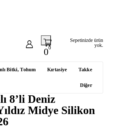
Sepetinizde ürün
yok.
0
0
nlı Bitki, Tohum
Kırtasiye
Takke
Diğer
ı 8’li Deniz
ıldız Midye Silikon
26