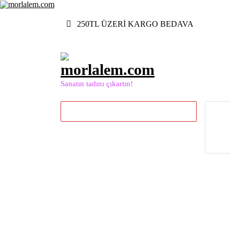
İçeriğe
geç
250TL ÜZERİ KARGO BEDAVA
Sanatın tadını çıkartın!