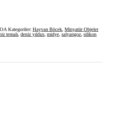
TOA
Kategoriler:
Hayvan Böcek
,
Minyatür Objeler
iz temalı
,
deniz yıldızı
,
midye
,
salyangoz
,
silikon