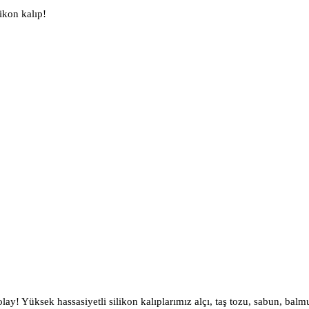
likon kalıp!
lay! Yüksek hassasiyetli silikon kalıplarımız alçı, taş tozu, sabun, balm