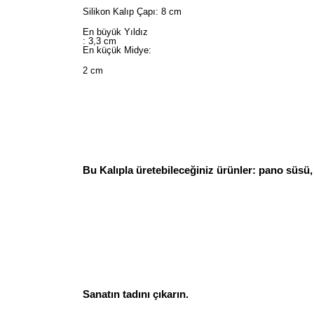
Silikon Kalıp Çapı: 8 cm
En büyük Yıldız
: 3,3 cm
En küçük Midye:
2 cm
Bu Kalıpla üretebileceğiniz ürünler: pano süsü
Sanatın tadını çıkarın.