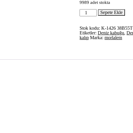
9989 adet stokta
Deniz
Sepete Ekle
Temalı
8'li
Deniz
Stok kodu:
K-1426 38B55
Kabukları
Etiketler:
Deniz kabuğu
,
Den
Yıldız
kalıp
Marka:
morlalem
Midye
Silikon
Kalıp
K-
1426
adet