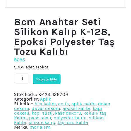
8cm Anahtar Seti
Silikon Kalıp K-128,
Epoksi Polyester Taş
Tozu Kalıbı
₺
295
9965 adet stokta
8cm
Sepete Ekle
Anahtar
Seti
Silikon
Stok kodu:
K-128 42B70H
Kalıp
Kategoriler:
Aplik
K-
Etiketler:
Alçı kalıbı
,
aplik
,
aplik kalıbı
,
dolap
128,
dekoru
,
duvar dekoru
,
epoksi kalıbı
,
kapı
Epoksi
dekoru
,
kapı süsü
,
kasa dekoru
,
kokulu taş
Polyester
Kalıbı
,
pano süsü
,
polyester kalıbı
,
silikon
Taş
kalıbı
,
silikon kalıp
,
taş tozu kalıbı
Tozu
Marka:
morlalem
Kalıbı