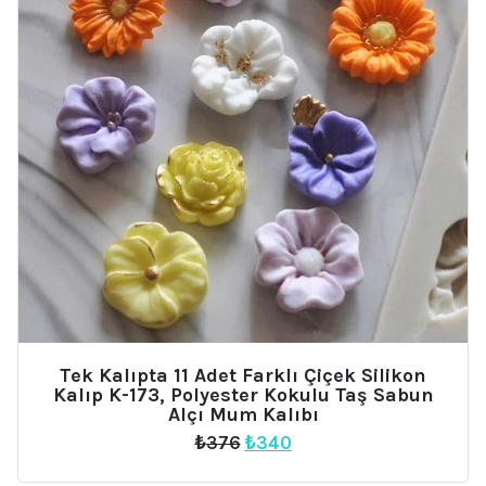
Tek Kalıpta 11 Adet Farklı Çiçek Silikon
Kalıp K-173, Polyester Kokulu Taş Sabun
Alçı Mum Kalıbı
Orijinal
Şu
₺
376
₺
340
fiyat:
andaki
₺376.
fiyat: