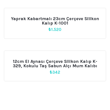
₺999.
Yaprak Kabartmalı 23cm Çerçeve Silikon
Kalıp K-1001
₺
1.520
12cm El Aynası Çerçeve Silikon Kalıp K-
329, Kokulu Taş Sabun Alçı Mum Kalıbı
₺
342