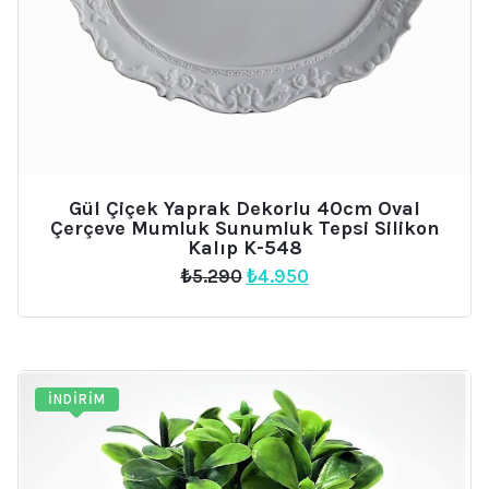
Gül Çiçek Yaprak Dekorlu 40cm Oval
Çerçeve Mumluk Sunumluk Tepsi Silikon
Kalıp K-548
Orijinal
Şu
₺
5.290
₺
4.950
fiyat:
andaki
₺5.290.
fiyat:
₺4.950.
İNDIRIM