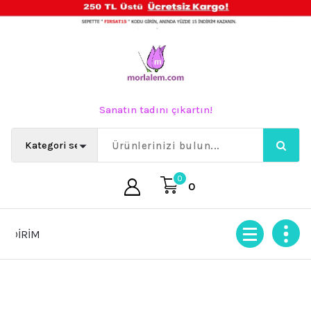
İçeriğe
geç
Sanatın tadını çıkartın!
0
0
İRİM