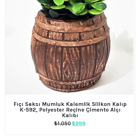
Fıçı Saksı Mumluk Kalemlik Silikon Kalıp
K-592, Polyester Reçine Çimento Alçı
Kalıbı
Orijinal
Şu
₺
1.050
₺
999
fiyat:
andaki
₺1.050.
fiyat: