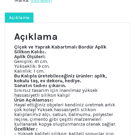
Marka:
morlalem
Kokulu
Taş
Sabun
Alçı
Açıklama
Mum
Kalıbı
adet
Açıklama
Çiçek ve Yaprak Kabartmalı Bordür Aplik
Silikon Kalıbı.
Aplik Ölçüleri:
Genişlik: 41 cm.
Yükseklik: 9 cm.
Kalınlık: 1 cm.
Bu Kalıpla üretebileceğiniz ürünler: aplik,
kokulu taş, ev dekoru, hediye.
Sanatın tadını çıkarın.
Sınırsız tasarım için inanılmaz yüksek
hassasiyetli silikon kalıp!
Ürün Açıklaması:
Hayal ettiğiniz objeleri kendiniz üretmek artık
çok kolay! Yüksek hassasiyetli silikon
kalıplarımız alçı, sabun, balmumu, polyester
reçine, çimento gibi çeşitli malzemeleri
kullanarak kopya oluşturmanıza olanak sağlar.
Özellikler :
– Yüksek kaliteli silikon: kaliteli sonuçlar için