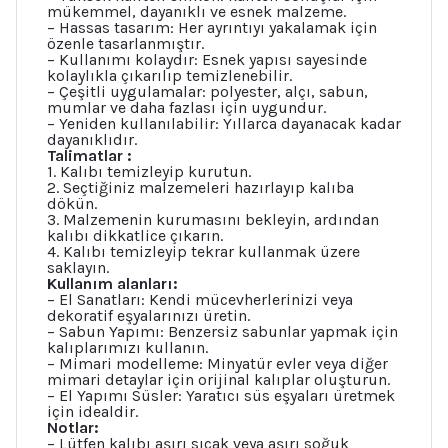
mükemmel, dayanıklı ve esnek malzeme.
– Hassas tasarım: Her ayrıntıyı yakalamak için
özenle tasarlanmıştır.
– Kullanımı kolaydır: Esnek yapısı sayesinde
kolaylıkla çıkarılıp temizlenebilir.
– Çeşitli uygulamalar: polyester, alçı, sabun,
mumlar ve daha fazlası için uygundur.
– Yeniden kullanılabilir: Yıllarca dayanacak kadar
dayanıklıdır.
Talimatlar :
1. Kalıbı temizleyip kurutun.
2. Seçtiğiniz malzemeleri hazırlayıp kalıba
dökün.
3. Malzemenin kurumasını bekleyin, ardından
kalıbı dikkatlice çıkarın.
4. Kalıbı temizleyip tekrar kullanmak üzere
saklayın.
Kullanım alanları:
– El Sanatları: Kendi mücevherlerinizi veya
dekoratif eşyalarınızı üretin.
– Sabun Yapımı: Benzersiz sabunlar yapmak için
kalıplarımızı kullanın.
– Mimari modelleme: Minyatür evler veya diğer
mimari detaylar için orijinal kalıplar oluşturun.
– El Yapımı Süsler: Yaratıcı süs eşyaları üretmek
için idealdir.
Notlar:
– Lütfen kalıbı aşırı sıcak veya aşırı soğuk