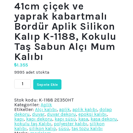
41cm çiçek ve
yaprak kabartmalı
Bordür Aplik Silikon
Kalıp K-1188, Kokulu
Taş Sabun Alçı Mum
Kalıbı
₺
1.355
9995 adet stokta
41cm
Sepete Ekle
çiçek
ve
yaprak
Stok kodu:
K-1188 2E350HT
kabartmalı
Kategoriler:
Aplik
Bordür
Etiketler:
Alçı kalıbı
,
aplik
,
aplik kalıbı
,
dolap
Aplik
dekoru
,
duvar
,
duvar dekoru
,
epoksi kalıbı
,
Silikon
kapı
,
kapı dekoru
,
kapı süsü
,
kasa
,
kasa dekoru
,
Kalıp
kokulu taş Kalıbı
,
polyester kalıbı
,
silikon
K-
kalıbı
,
silikon kalıp
,
süsü
,
taş tozu kalıbı
1188,