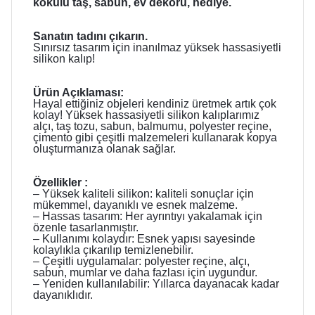
kokulu taş, sabun, ev dekoru, hediye.
Sanatın tadını çıkarın.
Sınırsız tasarım için inanılmaz yüksek hassasiyetli
silikon kalıp!
Ürün Açıklaması:
Hayal ettiğiniz objeleri kendiniz üretmek artık çok
kolay! Yüksek hassasiyetli silikon kalıplarımız
alçı, taş tozu, sabun, balmumu, polyester reçine,
çimento gibi çeşitli malzemeleri kullanarak kopya
oluşturmanıza olanak sağlar.
Özellikler :
– Yüksek kaliteli silikon: kaliteli sonuçlar için
mükemmel, dayanıklı ve esnek malzeme.
– Hassas tasarım: Her ayrıntıyı yakalamak için
özenle tasarlanmıştır.
– Kullanımı kolaydır: Esnek yapısı sayesinde
kolaylıkla çıkarılıp temizlenebilir.
– Çeşitli uygulamalar: polyester reçine, alçı,
sabun, mumlar ve daha fazlası için uygundur.
– Yeniden kullanılabilir: Yıllarca dayanacak kadar
dayanıklıdır.