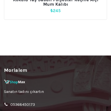
Mum Kalıbı
₺
245
Morlalem
Sanatın tadını çıkartın
05368450173