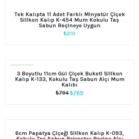
Tek Kalıpta 11 Adet Farklı Minyatür Çiçek
Silikon Kalıp K-454 Mum Kokulu Taş
Sabun Reçineye Uygun
₺
210
İNDIRIM
3 Boyutlu 11cm Gül Çiçek Buketi Silikon
Kalıp K-133, Kokulu Taş Sabun Alçı Mum
Kalıbı
Orijinal
Şu
₺
794
₺
769
fiyat:
andaki
₺794.
fiyat:
₺769.
6cm Papatya Çiçeği Silikon Kalıp K-093,
Kokulu Taş Sabun Polyester Reçine Alçı