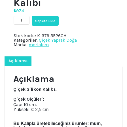
Kalıbı
₺
974
3
Sepete Ekle
Boyutlu
Gül
Çiçek
Stok kodu:
K-379 5E260H
Demeti
Kategoriler:
Çiçek Yaprak Doğa
Silikon
Marka:
morlalem
Kalıp
K-
379,
Kokulu
Açıklama
Taş
Sabun
Alçı
Açıklama
Mum
Kalıbı
adet
Çiçek Silikon Kalıbı.
Çiçek Ölçüleri:
Çap: 10 cm.
Yükseklik: 2,5 cm.
Bu Kalıpla üretebileceğiniz ürünler: mum,