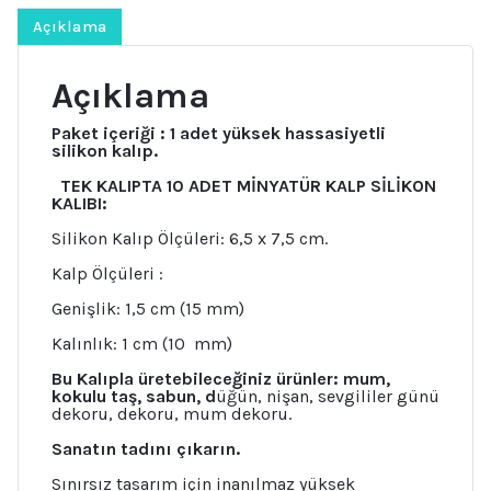
Mum
Açıklama
Kalıbı
adet
Açıklama
Paket içeriği :
1 adet yüksek hassasiyetli
silikon kalıp.
TEK KALIPTA 10 ADET MİNYATÜR KALP SİLİKON
KALIBI:
Silikon Kalıp Ölçüleri: 6,5 x 7,5 cm.
Kalp Ölçüleri :
Genişlik: 1,5 cm (15 mm)
Kalınlık: 1 cm (10 mm)
Bu Kalıpla üretebileceğiniz ürünler: mum,
kokulu taş, sabun, d
üğün, nişan, sevgililer günü
dekoru, dekoru, mum dekoru.
Sanatın tadını çıkarın.
Sınırsız tasarım için inanılmaz yüksek