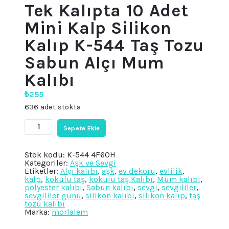
Tek Kalıpta 10 Adet
Mini Kalp Silikon
Kalıp K-544 Taş Tozu
Sabun Alçı Mum
Kalıbı
₺
255
636 adet stokta
Tek
Sepete Ekle
Kalıpta
10
Adet
Stok kodu:
K-544 4F60H
Mini
Kategoriler:
Aşk ve Sevgi
Kalp
Etiketler:
Alçı kalıbı
,
aşk
,
ev dekoru
,
evlilik
,
Silikon
kalp
,
kokulu taş
,
kokulu taş Kalıbı
,
Mum kalıbı
,
Kalıp
polyester kalıbı
,
Sabun kalıbı
,
sevgi
,
sevgililer
,
K-
sevgililer günü
,
silikon kalıbı
,
silikon kalıp
,
taş
544
tozu kalıbı
Taş
Marka:
morlalem
Tozu
Sabun
Alçı