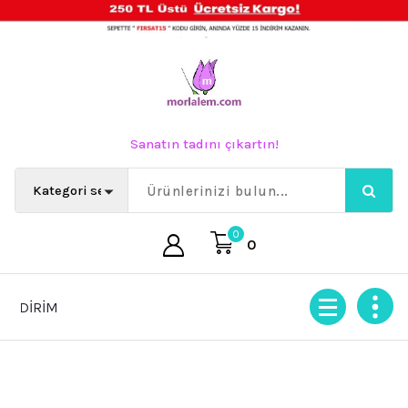
İçeriğe
geç
Sanatın tadını çıkartın!
0
0
İRİM