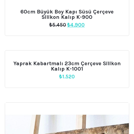
60cm Büyük Boy Kapı Süsü Çerçeve
Silikon Kalıp K-900
Orijinal
Şu
₺
5.450
₺
4.900
fiyat:
andaki
₺5.450.
fiyat:
₺4.900.
Yaprak Kabartmalı 23cm Çerçeve Silikon
Kalıp K-1001
₺
1.520