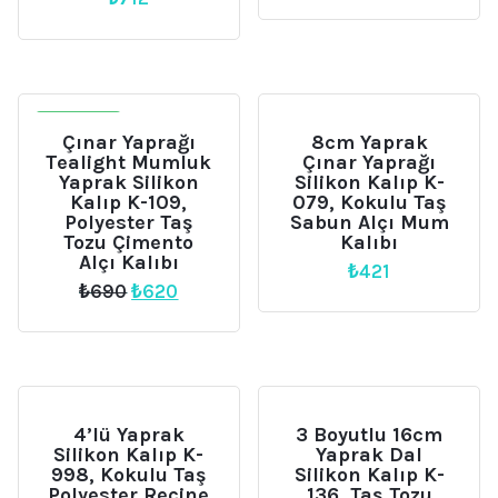
İNDIRIM
Çınar Yaprağı
8cm Yaprak
Tealight Mumluk
Çınar Yaprağı
Yaprak Silikon
Silikon Kalıp K-
Kalıp K-109,
079, Kokulu Taş
Polyester Taş
Sabun Alçı Mum
Tozu Çimento
Kalıbı
Alçı Kalıbı
₺
421
Orijinal
Şu
₺
690
₺
620
fiyat:
andaki
₺690.
fiyat:
₺620.
4’lü Yaprak
3 Boyutlu 16cm
Silikon Kalıp K-
Yaprak Dal
998, Kokulu Taş
Silikon Kalıp K-
Polyester Reçine
136, Taş Tozu