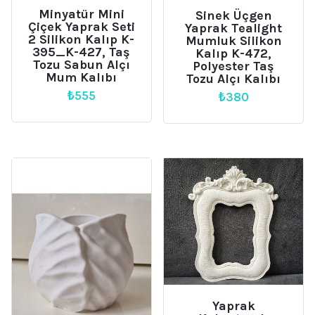
Minyatür Mini
Sinek Üçgen
Çiçek Yaprak Seti
Yaprak Tealight
2 Silikon Kalıp K-
Mumluk Silikon
395_K-427, Taş
Kalıp K-472,
Tozu Sabun Alçı
Polyester Taş
Mum Kalıbı
Tozu Alçı Kalıbı
₺
555
₺
380
Yaprak