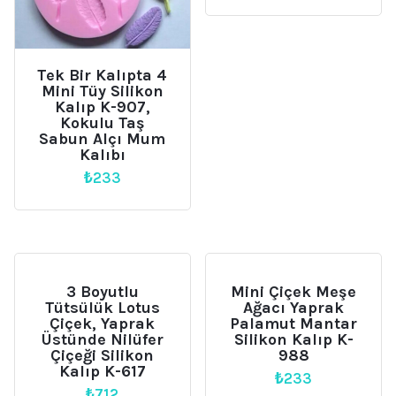
Tek Bir Kalıpta 4
Mini Tüy Silikon
Kalıp K-907,
Kokulu Taş
Sabun Alçı Mum
Kalıbı
₺
233
3 Boyutlu
Mini Çiçek Meşe
Tütsülük Lotus
Ağacı Yaprak
Çiçek, Yaprak
Palamut Mantar
Üstünde Nilüfer
Silikon Kalıp K-
Çiçeği Silikon
988
Kalıp K-617
₺
233
₺
712