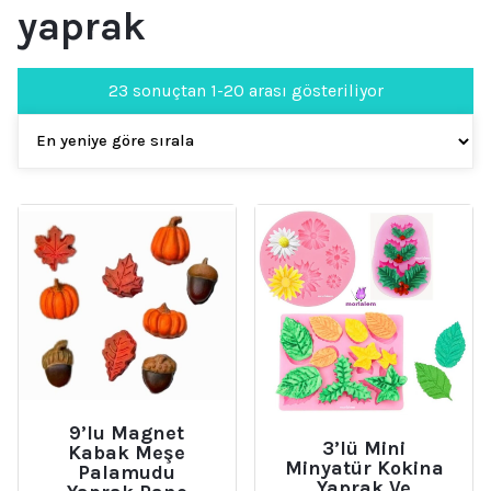
yaprak
En
23 sonuçtan 1-20 arası gösteriliyor
yeniye
göre
sıralandı
9’lu Magnet
3’lü Mini
Kabak Meşe
Minyatür Kokina
Palamudu
Yaprak Ve