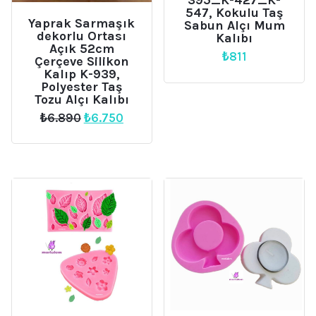
395_K-427_K-
547, Kokulu Taş
Yaprak Sarmaşık
Sabun Alçı Mum
dekorlu Ortası
Kalıbı
Açık 52cm
₺
811
Çerçeve Silikon
Kalıp K-939,
Polyester Taş
Tozu Alçı Kalıbı
Orijinal
Şu
₺
6.890
₺
6.750
fiyat:
andaki
₺6.890.
fiyat:
₺6.750.