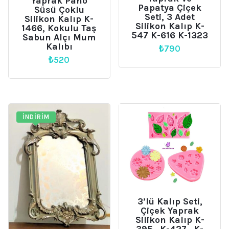
Yaprak Pano
Papatya Çiçek
Süsü Çoklu
Seti, 3 Adet
Silikon Kalıp K-
Silikon Kalıp K-
1466, Kokulu Taş
547 K-616 K-1323
Sabun Alçı Mum
Kalıbı
₺
790
₺
520
İNDIRIM
3’lü Kalıp Seti,
Çiçek Yaprak
Silikon Kalıp K-