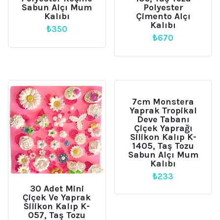
Sabun Alçı Mum
Polyester
Kalıbı
Çimento Alçı
Kalıbı
₺
350
₺
670
7cm Monstera
Yaprak Tropikal
Deve Tabanı
Çiçek Yaprağı
Silikon Kalıp K-
1405, Taş Tozu
Sabun Alçı Mum
Kalıbı
₺
233
30 Adet Mini
Çiçek Ve Yaprak
Silikon Kalıp K-
057, Taş Tozu