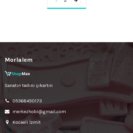
1
2
→
Morlalem
Sanatın tadını çıkartın
05368450173
merkezhobi@gmail.com
Kocaeli İzmit