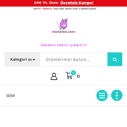
İçeriğe
geç
Sanatın tadını çıkartın!
0
0
RİM