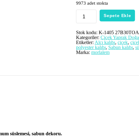
9973 adet stokta
7cm
Sepete Ekle
Monstera
Yaprak
Tropikal
Deve
Stok kodu:
K-1405 27B30TO
Tabanı
Kategoriler:
Çiçek Yaprak Doğ
Çiçek
Etiketler:
Alçı kalıbı
,
çiçek
,
çiçe
Yaprağı
polyester kalıbı
,
Sabun kalıbı
,
si
Silikon
Marka:
morlalem
Kalıp
K-
1405,
Taş
Tozu
Sabun
Alçı
Mum
Kalıbı
adet
 mum süslemesi, sabun dekoru.