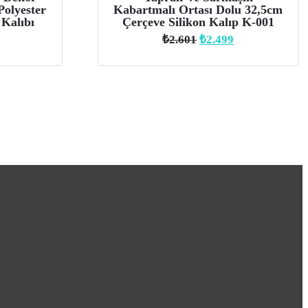
Polyester
Kabartmalı Ortası Dolu 32,5cm
 Kalıbı
Çerçeve Silikon Kalıp K-001
Orijinal
Şu
₺
2.601
₺
2.499
fiyat:
andaki
₺2.601.
fiyat:
₺2.499.