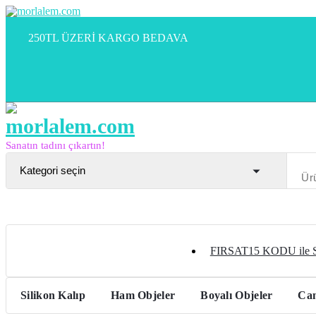
İçeriğe
geç
250TL ÜZERİ KARGO BEDAVA
Sanatın tadını çıkartın!
FIRSAT15 KODU ile
Silikon Kalıp
Ham Objeler
Boyalı Objeler
Can