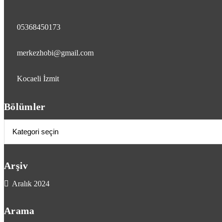
05368450173
merkezhobi@gmail.com
Kocaeli İzmit
Bölümler
Bölümler
Arşiv
Aralık 2024
Arama