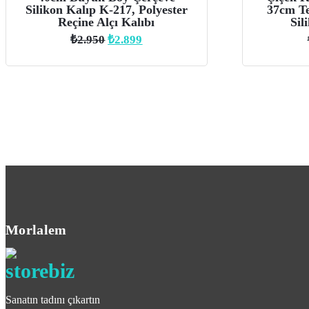
Silikon Kalıp K-217, Polyester
37cm Te
Reçine Alçı Kalıbı
Sil
Orijinal
Şu
₺
2.950
₺
2.899
fiyat:
andaki
₺2.950.
fiyat:
₺2.899.
Morlalem
Sanatın tadını çıkartın