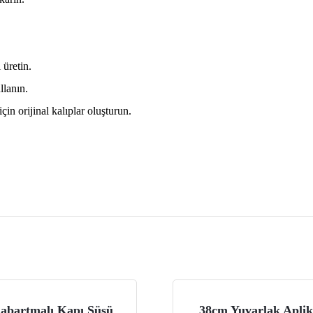
 üretin.
llanın.
n orijinal kalıplar oluşturun.
abartmalı Kapı Süsü
38cm Yuvarlak Apli