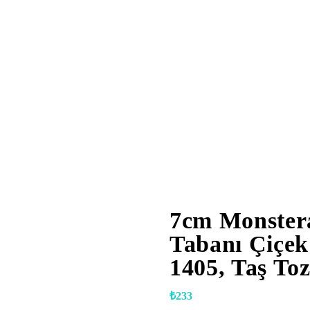
7cm Monster
Tabanı Çiçek
1405, Taş To
₺
233