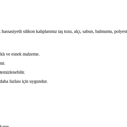
hassasiyetli silikon kalıplarımız taş tozu, alçı, sabun, balmumu, polyes
nıklı ve esnek malzeme.
ır.
temizlenebilir.
 daha fazlası için uygundur.
karın.