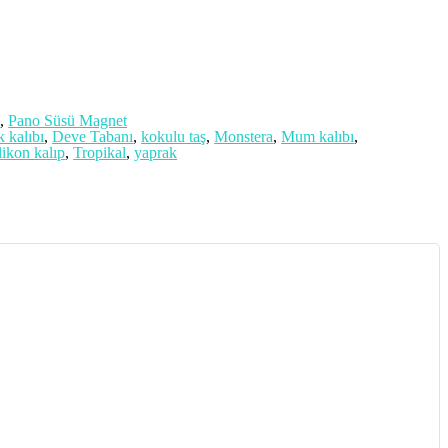
A
a
,
Pano Süsü Magnet
k kalıbı
,
Deve Tabanı
,
kokulu taş
,
Monstera
,
Mum kalıbı
,
likon kalıp
,
Tropikal
,
yaprak