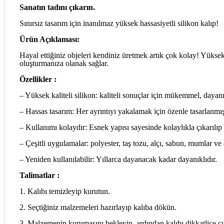
Sanatın tadını çıkarın.
Sınırsız tasarım için inanılmaz yüksek hassasiyetli silikon kalıp!
Ürün Açıklaması:
Hayal ettiğiniz objeleri kendiniz üretmek artık çok kolay! Yüksek 
oluşturmanıza olanak sağlar.
Özellikler :
– Yüksek kaliteli silikon: kaliteli sonuçlar için mükemmel, daya
– Hassas tasarım: Her ayrıntıyı yakalamak için özenle tasarlanmışt
– Kullanımı kolaydır: Esnek yapısı sayesinde kolaylıkla çıkarılıp 
– Çeşitli uygulamalar: polyester, taş tozu, alçı, sabun, mumlar ve
– Yeniden kullanılabilir: Yıllarca dayanacak kadar dayanıklıdır.
Talimatlar :
1. Kalıbı temizleyip kurutun.
2. Seçtiğiniz malzemeleri hazırlayıp kalıba dökün.
3. Malzemenin kurumasını bekleyin, ardından kalıbı dikkatlice çı