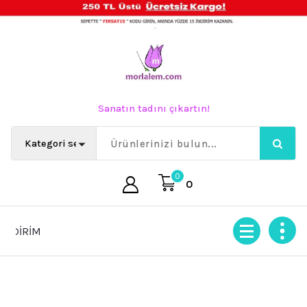
İçeriğe
geç
Sanatın tadını çıkartın!
0
0
İRİM