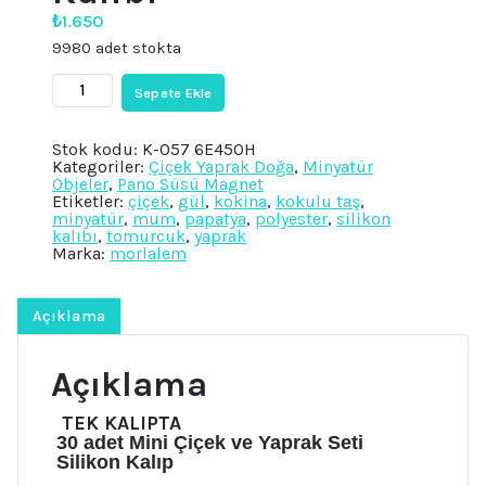
₺
1.650
9980 adet stokta
30
Sepete Ekle
Adet
Mini
Çiçek
Stok kodu:
K-057 6E450H
Ve
Kategoriler:
Çiçek Yaprak Doğa
,
Minyatür
Yaprak
Objeler
,
Pano Süsü Magnet
Silikon
Etiketler:
çiçek
,
gül
,
kokina
,
kokulu taş
,
Kalıp
minyatür
,
mum
,
papatya
,
polyester
,
silikon
K-
kalıbı
,
tomurcuk
,
yaprak
057,
Marka:
morlalem
Taş
Tozu
Polyester
Sabun
Açıklama
Alçı
Mum
Kalıbı
Açıklama
adet
TEK KALIPTA
30 adet Mini Çiçek ve Yaprak Seti
Silikon Kalıp