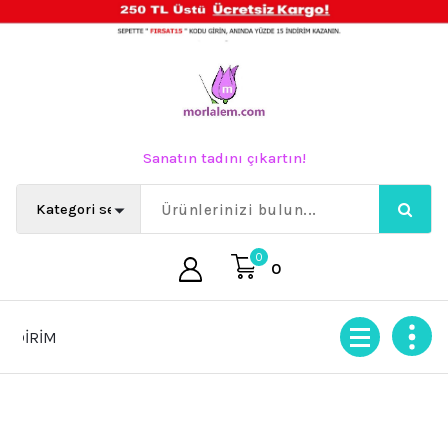
İçeriğe
geç
Sanatın tadını çıkartın!
0
0
İRİM