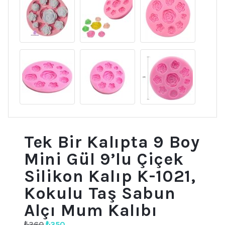
Tek Bir Kalıpta 9 Boy
Mini Gül 9’lu Çiçek
Silikon Kalıp K-1021,
Kokulu Taş Sabun
Alçı Mum Kalıbı
Orijinal
Şu
₺
360
₺
350