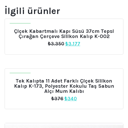
İlgili ürünler
İNDIRIM
Çiçek Kabartmalı Kapı Süsü 37cm Tepsi
Çırağan Çerçeve Silikon Kalıp K-002
Orijinal
Şu
₺
3.350
₺
3.177
fiyat:
andaki
₺3.350.
fiyat:
₺3.177.
İNDIRIM
Tek Kalıpta 11 Adet Farklı Çiçek Silikon
Kalıp K-173, Polyester Kokulu Taş Sabun
Alçı Mum Kalıbı
Orijinal
Şu
₺
376
₺
340
fiyat:
andaki
₺376.
fiyat:
₺340.