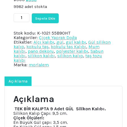
fiyat:
andaki
9982 adet stokta
₺360.
fiyat:
₺350.
Tek
Sepete Ekle
Bir
Kalıpta
9
Stok kodu:
K-1021 55B90HT
Boy
Kategoriler:
Çiçek Yaprak Doğa
Mini
Etiketler:
Alçı kalıbı
,
gül
,
gül kalıbı
,
Gül silikon
Gül
kalıp
,
kokulu taş
,
kokulu taş Kalıbı
,
Mum
9'lu
kalıbı
,
pano dekoru
,
polyester kalıbı
,
Sabun
Çiçek
kalıbı
,
silikon kalıbı
,
silikon kalıp
,
taş tozu
Silikon
kalıbı
Kalıp
Marka:
morlalem
K-
1021,
Kokulu
Taş
Açıklama
Sabun
Alçı
Mum
Açıklama
Kalıbı
adet
TEK BİR KALIPTA 9 Adet GÜL
Silikon Kalıbı.
Silikon Kalıp Çapı: 9,5 cm.
Çiçek Ölçüleri:
En Büyük Gül çapı: 3,5 cm.
En Küçük Gül çapı: 1,5 cm.