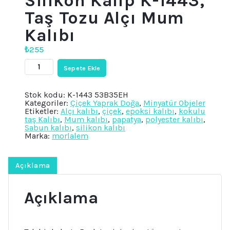
Silikon Kalıp K-1443,
Taş Tozu Alçı Mum
Kalıbı
₺
255
Tek
Sepete Ekle
Bir
Kalıpta
6
Stok kodu:
K-1443 53B35EH
Mini
Kategoriler:
Çiçek Yaprak Doğa
,
Minyatür Objeler
Papatya
Etiketler:
Alçı kalıbı
,
çiçek
,
epoksi kalıbı
,
kokulu
Çiçek,
taş Kalıbı
,
Mum kalıbı
,
papatya
,
polyester kalıbı
,
6'lı
Sabun kalıbı
,
silikon kalıbı
Çiçek
Marka:
morlalem
Seti
Silikon
Kalıp
K-
Açıklama
1443,
Taş
Tozu
Açıklama
Alçı
Mum
Kalıbı
adet