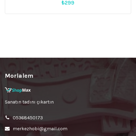
₺
299
Morlalem
Sanatın tadını çıkartın
05368450173
merkezhobi@gmail.com