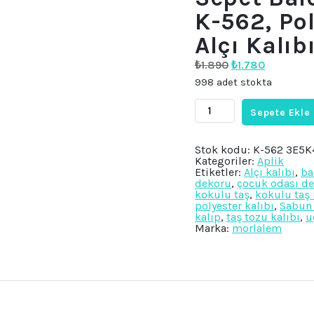
K-562, Po
Alçı Kalıb
Orijinal
Şu
₺
1.890
₺
1.780
fiyat:
andaki
998 adet stokta
₺1.890.
fiyat:
₺1.780.
Sepetli
Sepete Ekle
Uçan
Balonlar,
Sepet
Balon
Stok kodu:
K-562 3E5
Silikon
Kategoriler:
Aplik
Kalıp
Etiketler:
Alçı kalıbı
,
ba
K-
dekoru
,
çocuk odası d
562,
kokulu taş
,
kokulu taş 
Polyester
polyester kalıbı
,
Sabun 
Taş
kalıp
,
taş tozu kalıbı
,
u
Tozu
Marka:
morlalem
Alçı
Kalıbı
adet