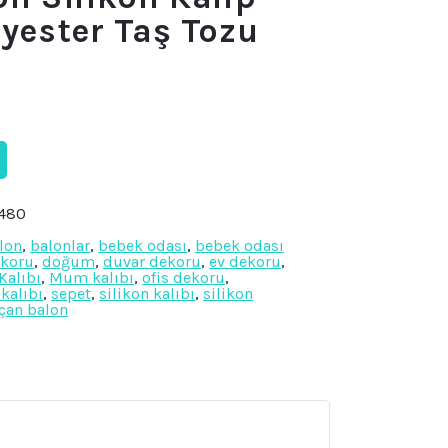
lyester Taş Tozu
ı
K480
lon
,
balonlar
,
bebek odası
,
bebek odası
ekoru
,
doğum
,
duvar dekoru
,
ev dekoru
,
Kalıbı
,
Mum kalıbı
,
ofis dekoru
,
kalıbı
,
sepet
,
silikon kalıbı
,
silikon
çan balon