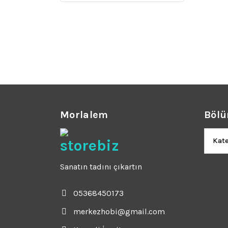
Morlalem
Bölü
Bölüm
Sanatın tadını çıkartın
05368450173
merkezhobi@gmail.com