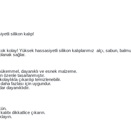
etli silikon kalıp!
 çok kolay! Yüksek hassasiyetli silikon kalıplarımız alçı, sabun, balmu
lanak sağlar.
çin mükemmel, dayanıklı ve esnek malzeme.
n özenle tasarlanmıştır.
laylıkla çıkarılıp temizlenebilir.
daha fazlası için uygundur.
dar dayanıklıdır.
kün.
lıbı dikkatlice çıkarın.
klayın.