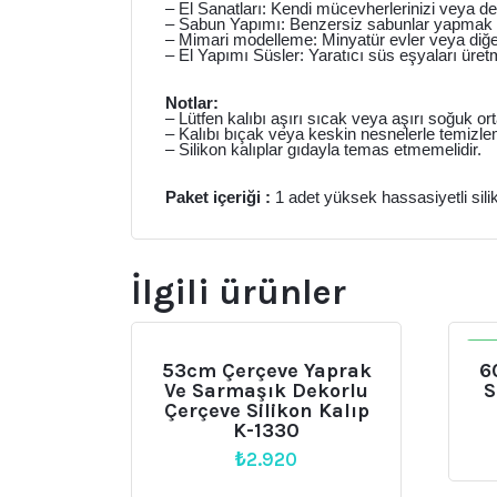
– El Sanatları: Kendi mücevherlerinizi veya dek
– Sabun Yapımı: Benzersiz sabunlar yapmak içi
– Mimari modelleme: Minyatür evler veya diğer m
– El Yapımı Süsler: Yaratıcı süs eşyaları üretm
Notlar:
– Lütfen kalıbı aşırı sıcak veya aşırı soğuk o
– Kalıbı bıçak veya keskin nesnelerle temizle
– Silikon kalıplar gıdayla temas etmemelidir.
Paket içeriği :
1 adet yüksek hassasiyetli silik
İlgili ürünler
İN
53cm Çerçeve Yaprak
6
Ve Sarmaşık Dekorlu
S
Çerçeve Silikon Kalıp
K-1330
₺
2.920