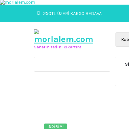
İçeriğe
geç
250TL ÜZERİ KARGO BEDAVA
Sanatın tadını çıkartın!
S
İNDIRIM!