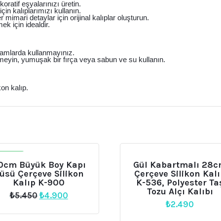
oratif eşyalarınızı üretin.
n kalıplarımızı kullanın.
imari detaylar için orijinal kalıplar oluşturun.
ek için idealdir.
rtamlarda kullanmayınız.
meyin, yumuşak bir fırça veya sabun ve su kullanın.
on kalıp.
DIRIM
0cm Büyük Boy Kapı
Gül Kabartmalı 28
üsü Çerçeve Silikon
Çerçeve Silikon Kal
Kalıp K-900
K-536, Polyester Ta
Tozu Alçı Kalıbı
Orijinal
Şu
₺
5.450
₺
4.900
₺
2.490
fiyat:
andaki
₺5.450.
fiyat: