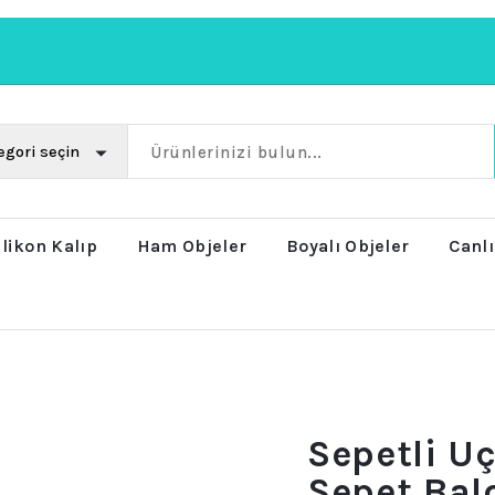
ilikon Kalıp
Ham Objeler
Boyalı Objeler
Canlı
Sepetli U
Sepet Bal