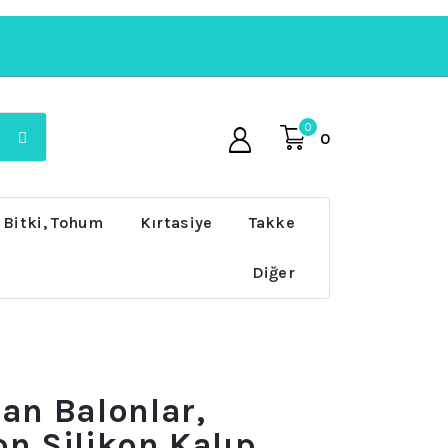
0
0
 Bitki, Tohum
Kırtasiye
Takke
Diğer
çan Balonlar,
on Silikon Kalıp