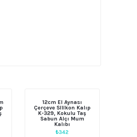
cm
12cm El Aynası
ıp
Çerçeve Silikon Kalıp
ş
K-329, Kokulu Taş
Sabun Alçı Mum
Kalıbı
₺
342