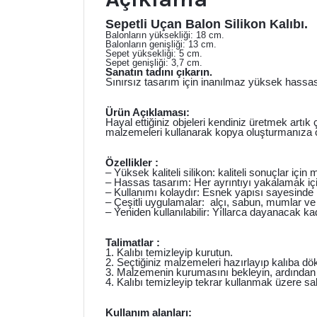
Sepetli Uçan Balon Silikon Kalıbı.
Balonların yüksekliği: 18 cm.
Balonların genişliği: 13 cm.
Sepet yüksekliği: 5 cm.
Sepet genişliği: 3,7 cm.
Sanatın tadını çıkarın.
Sınırsız tasarım için inanılmaz yüksek hassasiy
Ürün Açıklaması:
Hayal ettiğiniz objeleri kendiniz üretmek artık
malzemeleri kullanarak kopya oluşturmanıza o
Özellikler :
– Yüksek kaliteli silikon: kaliteli sonuçlar i
– Hassas tasarım: Her ayrıntıyı yakalamak içi
– Kullanımı kolaydır: Esnek yapısı sayesinde ko
– Çeşitli uygulamalar: alçı, sabun, mumlar ve 
– Yeniden kullanılabilir: Yıllarca dayanacak ka
Talimatlar :
1. Kalıbı temizleyip kurutun.
2. Seçtiğiniz malzemeleri hazırlayıp kalıba dö
3. Malzemenin kurumasını bekleyin, ardından ka
4. Kalıbı temizleyip tekrar kullanmak üzere sa
Kullanım alanları: