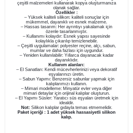
çeşitli malzemeleri kullanarak kopya oluşturmanıza
olanak sağlar.
Özellikler :
– Yüksek kaliteli silikon: kaliteli sonuçlar için
mükemmel, dayanıklı ve esnek malzeme.
– Hassas tasarım: Her ayrıntıyı yakalamak için
özenle tasarlanmıştır.
– Kullanımı kolaydır: Esnek yapısı sayesinde
kolaylıkla çıkarılıp temizlenebilir.
– Çeşitli uygulamalar: polyester reçine, alçı, sabun,
mumlar ve daha fazlası için uygundur.
– Yeniden kullanılabilir: Yıllarca dayanacak kadar
dayanıklıdır.
Kullanım alanları:
– El Sanatları: Kendi mücevherlerinizi veya dekoratif
eşyalarınızı üretin.
– Sabun Yapımı: Benzersiz sabunlar yapmak için
kalıplarımızı kullanın.
– Mimari modelleme: Minyatür evler veya diğer
mimari detaylar için orijinal kalıplar oluşturun.
– El Yapımı Süsler: Yaratıcı süs eşyaları üretmek için
idealdir.
Not:
Silikon kalıplar gıdayla temas etmemelidir.
Paket içeriği : 1 adet yüksek hassasiyetli silikon
kalıp.