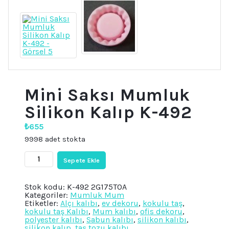
Mini Saksı Mumluk
Silikon Kalıp K-492
₺
655
9998 adet stokta
Mini
Sepete Ekle
Saksı
Mumluk
Silikon
Stok kodu:
K-492 2G175TOA
Kalıp
Kategoriler:
Mumluk Mum
K-
Etiketler:
Alçı kalıbı
,
ev dekoru
,
kokulu taş
,
492
kokulu taş Kalıbı
,
Mum kalıbı
,
ofis dekoru
,
adet
polyester kalıbı
,
Sabun kalıbı
,
silikon kalıbı
,
silikon kalıp
,
taş tozu kalıbı