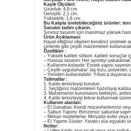
Kayık Ölçüleri:
Uzunluk: 4,9 cm.
Genişlik: 2,1 cm.
Yükseklik: 1,6 cm.
Bu Kalıpla üretebileceğiniz ürünler: te
Sanatın tadını çıkarın.
Sınırsız tasarım için inanılmaz yüksek hassa
Ürün Açıklaması:
Hayal ettiğiniz objeleri kendiniz üretmek a
çimento gibi çeşitli malzemeleri kullanara
Özellikler :
– Yüksek kaliteli silikon: kaliteli sonuçl
– Hassas tasarım: Her ayrıntıyı yakalamak 
– Kullanımı kolaydır: Esnek yapısı sayesinde
– Çeşitli uygulamalar: taş tozu, polyester,
– Yeniden kullanılabilir: Yıllarca dayanaca
Talimatlar :
1. Kalıbı temizleyip kurutun.
2. Seçtiğiniz malzemeleri hazırlayıp kalıb
3. Malzemenin kurumasını bekleyin, ardında
4. Kalıbı temizleyip tekrar kullanmak üzere
Kullanım alanları:
– El Sanatları: Kendi mücevherlerinizi veya
– Sabun Yapımı: Benzersiz sabunlar yapmak
– Mimari modelleme: Minyatür evler veya diğ
– El Yapımı Süsler: Yaratıcı süs eşyaları ür
Notlar:
– Lütfen kalıbı aşırı sıcak veya aşırı soğu