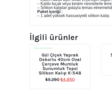
– Kalıbı bıçak veya keskin nesnelerle temi
– Silikon kalıplar gıdayla temas etmemelidi
Paket içeriği :
– 1 adet yüksek hassasiyetli silikon kalıp.
İlgili ürünler
İNDIRIM
Gül Çiçek Yaprak
Dekorlu 40cm Oval
Çerçeve Mumluk
Sunumluk Tepsi
Silikon Kalıp K-548
Orijinal
Şu
₺
5.290
₺
4.950
fiyat:
andaki
₺5.290.
fiyat:
₺4.950.