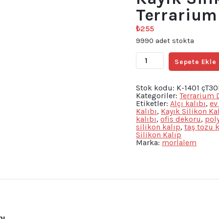
Terrariu
₺
255
9990 adet stokta
Mini
Sepete Ekle
Minyatür
Fileli
Tekne
Kayık
Stok kodu:
K-1401 çT3
Silikon
Kategoriler:
Terrarium 
Kalıp
Etiketler:
Alçı kalıbı
,
ev
K-
Kalıbı
,
Kayık Silikon Ka
1401,
kalıbı
,
ofis dekoru
,
poly
Terrarium
silikon kalıp
,
taş tozu k
Dekoruna
Silikon Kalıp
Uygun
Marka:
morlalem
adet
ı.