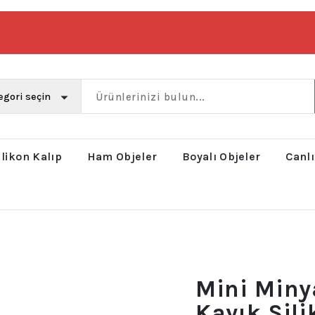
ilikon Kalıp
Ham Objeler
Boyalı Objeler
Canlı
Mini Minya
Kayık Sili