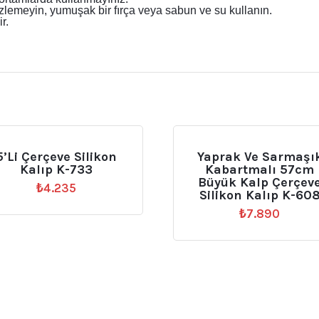
zlemeyin, yumuşak bir fırça veya sabun ve su kullanın.
r.
5’li Çerçeve Silikon
Yaprak Ve Sarmaşı
Kalıp K-733
Kabartmalı 57cm
Büyük Kalp Çerçev
₺
4.235
Silikon Kalıp K-60
₺
7.890