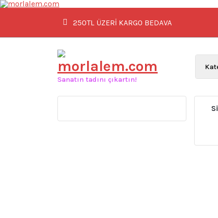
İçeriğe
geç
250TL ÜZERİ KARGO BEDAVA
Sanatın tadını çıkartın!
S