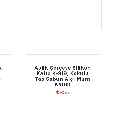
k
Aplik Çerçeve Silikon
Kalıp K-919, Kokulu
e
Taş Sabun Alçı Mum
8
Kalıbı
₺
855