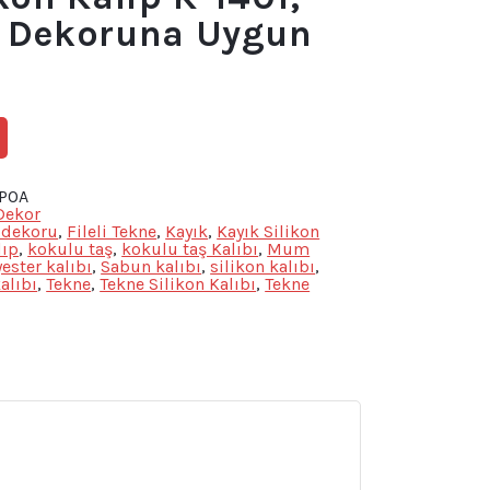
m Dekoruna Uygun
0POA
Dekor
 dekoru
,
Fileli Tekne
,
Kayık
,
Kayık Silikon
lıp
,
kokulu taş
,
kokulu taş Kalıbı
,
Mum
ester kalıbı
,
Sabun kalıbı
,
silikon kalıbı
,
alıbı
,
Tekne
,
Tekne Silikon Kalıbı
,
Tekne