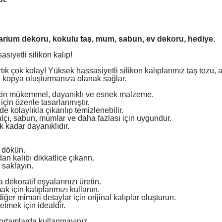
rrarium dekoru, kokulu taş, mum, sabun, ev dekoru, hediye.
siyetli silikon kalıp!
rtık çok kolay! Yüksek hassasiyetli silikon kalıplarımız taş tozu,
k kopya oluşturmanıza olanak sağlar.
ar için mükemmel, dayanıklı ve esnek malzeme.
için özenle tasarlanmıştır.
 kolaylıkla çıkarılıp temizlenebilir.
 alçı, sabun, mumlar ve daha fazlası için uygundur.
k kadar dayanıklıdır.
a dökün.
n kalıbı dikkatlice çıkarın.
 saklayın.
 dekoratif eşyalarınızı üretin.
 için kalıplarımızı kullanın.
er mimari detaylar için orijinal kalıplar oluşturun.
etmek için idealdir.
k ortamlarda kullanmayınız.