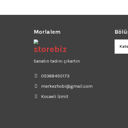
Morlalem
Bölü
Bölüm
Sanatın tadını çıkartın
05368450173
merkezhobi@gmail.com
Kocaeli İzmit