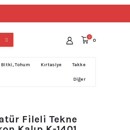
0
0
 Bitki, Tohum
Kırtasiye
Takke
Diğer
tür Fileli Tekne
kon Kalıp K-1401,