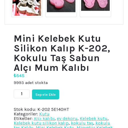
Mini Kelebek Kutu
Silikon Kalıp K-202,
Kokulu Taş Sabun
Alçı Mum Kalıbı
₺
545
9993 adet stokta
Mini
Sepete Ekle
Kelebek
Kutu
Silikon
Stok kodu:
K-202 5E140HT
Kalıp
Kategoriler:
Kutu
K-
Etiketler:
Alçı kalıbı
,
ev dekoru
,
Kelebek kutu
,
202,
Kelebek kutu silikon kalıp
,
kokulu taş
,
kokulu
Kokulu
taş Kalıbı
,
Mini Kelebek Kutu
,
Minyatür Kelebek
Taş