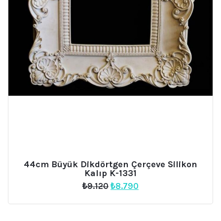
44cm Büyük Dikdörtgen Çerçeve Silikon
Kalıp K-1331
Orijinal
Şu
₺
9.120
₺
8.790
fiyat:
andaki
₺9.120.
fiyat:
₺8.790.