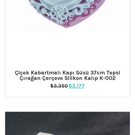
Çiçek Kabartmalı Kapı Süsü 37cm Tepsi
Çırağan Çerçeve Silikon Kalıp K-002
Orijinal
Şu
₺
3.350
₺
3.177
fiyat:
andaki
₺3.350.
fiyat:
₺3.177.