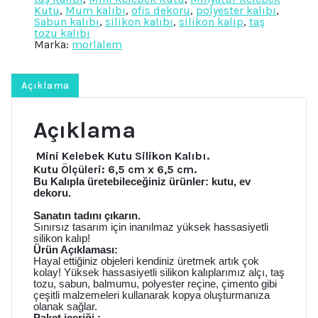
Kutu
,
Mum kalıbı
,
ofis dekoru
,
polyester kalıbı
,
Sabun
Sabun kalıbı
,
silikon kalıbı
,
silikon kalıp
,
taş
Alçı
tozu kalıbı
Mum
Marka:
morlalem
Kalıbı
adet
Açıklama
Açıklama
Mini Kelebek Kutu Silikon Kalıbı.
Kutu Ölçüleri: 6,5 cm x 6,5 cm.
Bu Kalıpla üretebileceğiniz ürünler: kutu, ev
dekoru.
Sanatın tadını çıkarın.
Sınırsız tasarım için inanılmaz yüksek hassasiyetli
silikon kalıp!
Ürün Açıklaması:
Hayal ettiğiniz objeleri kendiniz üretmek artık çok
kolay! Yüksek hassasiyetli silikon kalıplarımız alçı, taş
tozu, sabun, balmumu, polyester reçine, çimento gibi
çeşitli malzemeleri kullanarak kopya oluşturmanıza
olanak sağlar.