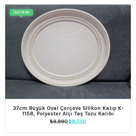
İNDIRIM
37cm Büyük Oval Çerçeve Silikon Kalıp K-
1158, Polyester Alçı Taş Tozu Kalıbı
Orijinal
Şu
₺
8.990
₺
8.350
fiyat:
andaki
₺8.990.
fiyat: