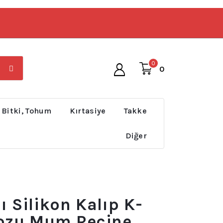
0
0
 Bitki, Tohum
Kırtasiye
Takke
Diğer
ı Silikon Kalıp K-
Tozu Mum Reçine