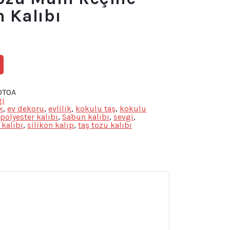
n Kalıbı
0TOA
gi
k
,
ev dekoru
,
evlilik
,
kokulu taş
,
kokulu
,
polyester kalıbı
,
Sabun kalıbı
,
sevgi
,
 kalıbı
,
silikon kalıp
,
taş tozu kalıbı