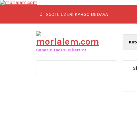
İçeriğe
geç
250TL ÜZERİ KARGO BEDAVA
Sanatın tadını çıkartın!
S