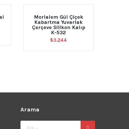
al
Morlalem Gül Çiçek
Kabartma Yuvarlak
Çerçeve Silikon Kalıp
K-532
₺
3.244
Arama
Ara: