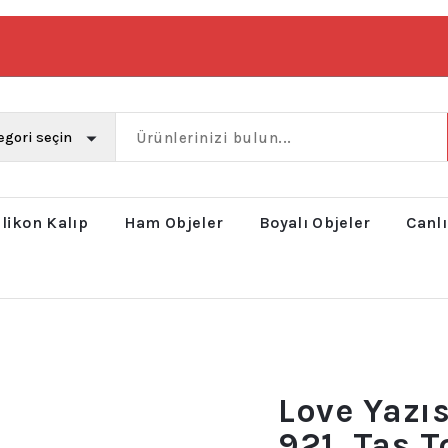
ilikon Kalıp
Ham Objeler
Boyalı Objeler
Canlı
Love Yazıs
921, Taş 