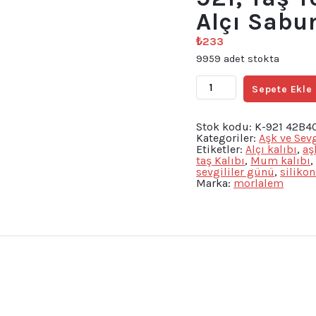
Alçı Sabu
₺
233
9959 adet stokta
Love
Sepete Ekle
Yazısı
Silikon
Kalıp
K-
Stok kodu:
K-921 42B4
921,
Kategoriler:
Aşk ve Sev
Taş
Etiketler:
Alçı kalıbı
,
aş
Tozu
taş Kalıbı
,
Mum kalıbı
Mum
sevgililer günü
,
silikon
Reçine
Marka:
morlalem
Alçı
Sabun
Kalıbı
adet