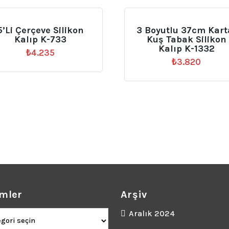
5’li Çerçeve Silikon
3 Boyutlu 37cm Kart
Kalıp K-733
Kuş Tabak Silikon
Kalıp K-1332
₺
4.235
₺
3.820
mler
Arşiv
ler
Aralık 2024