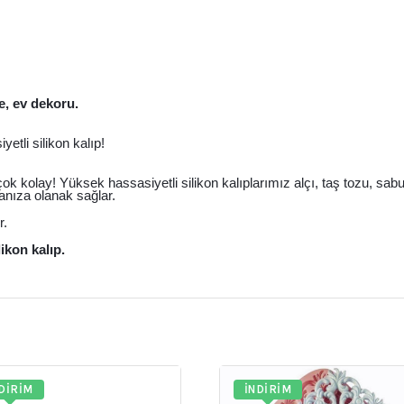
e, ev dekoru.
etli silikon kalıp!
 çok kolay! Yüksek hassasiyetli silikon kalıplarımız alçı, taş tozu, sa
anıza olanak sağlar.
r.
likon kalıp.
DIRIM
İNDIRIM