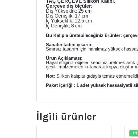
TAÇ ÇERÇEVE Silikon Kalıbı.
Çerçeve dış ölçüler:
Dış Yükseklik: 25 cm
Dış Genişlik: 17 cm
İç Yükseklik: 12,5 cm
İç Genişlik: 8 cm
Bu Kalıpla üretebileceğiniz ürünler: çerçev
Sanatın tadını çıkarın.
Sınırsız tasarım için inanılmaz yüksek hassasiy
Ürün Açıklaması:
Hayal ettiğiniz objeleri kendiniz üretmek artık
çeşitli malzemeleri kullanarak kopya oluşturm
Not:
Silikon kalıplar gıdayla temas etmemelidi
Paket içeriği : 1 adet yüksek hassasiyetli si
İlgili ürünler
İN