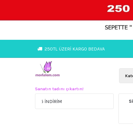
İçeriğe
geç
250TL ÜZERİ KARGO BEDAVA
Sanatın tadını çıkartın!
S
e SEPETTE %15 İNDİRİM