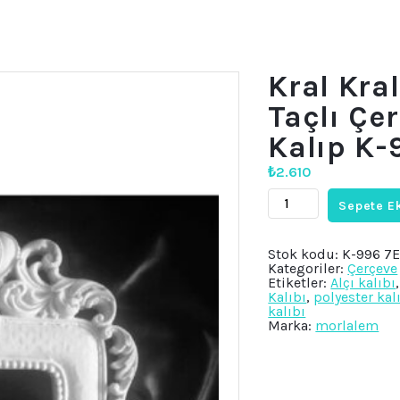
Kral Kra
Taçlı Çe
Kalıp K-
₺
2.610
Kral
Sepete E
Kraliçe
Prens
Prenses
Taçlı
Stok kodu:
K-996 7
Çerçeve
Kategoriler:
Çerçeve
Silikon
Etiketler:
Alçı kalıbı
Kalıp
Kalıbı
,
polyester kal
K-
kalıbı
996
Marka:
morlalem
adet