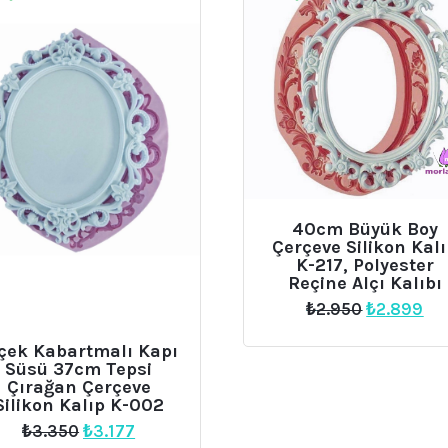
40cm Büyük Boy
Çerçeve Silikon Kal
K-217, Polyester
Reçine Alçı Kalıbı
Orijinal
Şu
₺
2.950
₺
2.899
fiyat:
an
₺2.950.
fiya
çek Kabartmalı Kapı
₺2.
Süsü 37cm Tepsi
Çırağan Çerçeve
Silikon Kalıp K-002
Orijinal
Şu
₺
3.350
₺
3.177