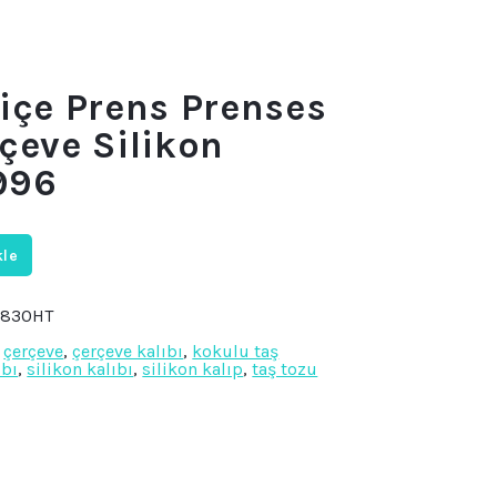
liçe Prens Prenses
rçeve Silikon
996
kle
E830HT
,
çerçeve
,
çerçeve kalıbı
,
kokulu taş
ıbı
,
silikon kalıbı
,
silikon kalıp
,
taş tozu