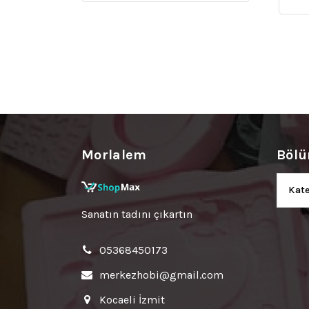
Morlalem
Bölü
Bölüm
Sanatın tadını çıkartın
05368450173
merkezhobi@gmail.com
Kocaeli İzmit