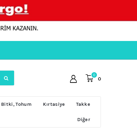
0
0
 Bitki, Tohum
Kırtasiye
Takke
Diğer