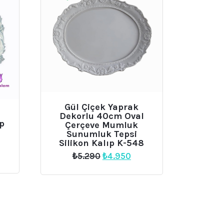
Gül Çiçek Yaprak
Dekorlu 40cm Oval
ıp
Çerçeve Mumluk
Sunumluk Tepsi
Silikon Kalıp K-548
Orijinal
Şu
₺
5.290
₺
4.950
daki
fiyat:
andaki
t:
₺5.290.
fiyat:
899.
₺4.950.