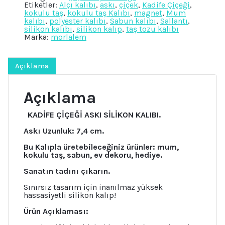
Etiketler:
Alçı kalıbı
,
askı
,
çiçek
,
Kadife Çiçeği
,
Silikon
kokulu taş
,
kokulu taş Kalıbı
,
magnet
,
Mum
Kalıp
kalıbı
,
polyester kalıbı
,
Sabun kalıbı
,
Sallantı
,
K-
silikon kalıbı
,
silikon kalıp
,
taş tozu kalıbı
082,
Marka:
morlalem
Taş
Tozu
Sabun
Alçı
Açıklama
Mum
Kalıbı
adet
Açıklama
KADİFE ÇİÇEĞİ ASKI SİLİKON KALIBI.
Askı Uzunluk: 7,4 cm.
Bu Kalıpla üretebileceğiniz ürünler: mum,
kokulu taş, sabun, ev dekoru, hediye.
Sanatın tadını çıkarın.
Sınırsız tasarım için inanılmaz yüksek
hassasiyetli silikon kalıp!
Ürün Açıklaması: