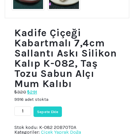
Kadife Çiçeği
Kabartmalı 7,4cm
Sallantı Askı Silikon
Kalıp K-082, Taş
Tozu Sabun Alçı
Mum Kalıbı
Orijinal
Şu
₺
320
₺
291
fiyat:
andaki
9916 adet stokta
₺320.
fiyat:
₺291.
Kadife
Sepete Ekle
Çiçeği
Kabartmalı
7,4cm
Stok kodu:
K-082 20B70TOA
Sallantı
Kategoriler:
Çiçek Yaprak Doğa
Askı