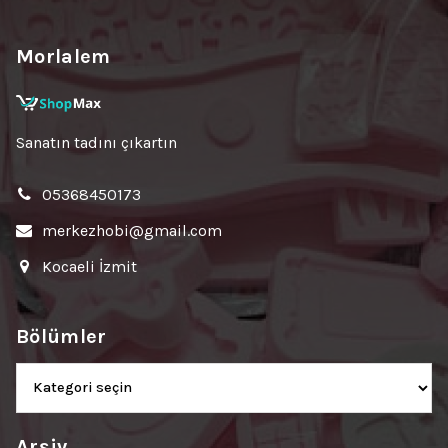
Morlalem
Sanatın tadını çıkartın
05368450173
merkezhobi@gmail.com
Kocaeli İzmit
Bölümler
Bölümler
Arşiv