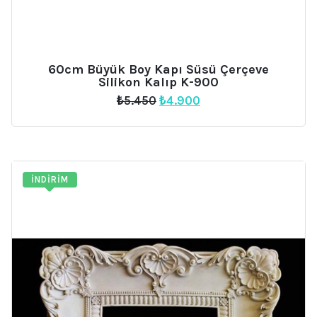
60cm Büyük Boy Kapı Süsü Çerçeve
Silikon Kalıp K-900
Orijinal
Şu
₺
5.450
₺
4.900
fiyat:
andaki
₺5.450.
fiyat:
₺4.900.
İNDIRIM