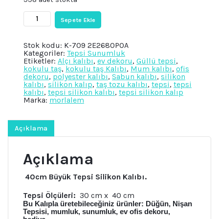
₺6.500.
fiyat:
₺5.850.
Gül
Sepete Ekle
Çiçek
Yaprak
Dekorlu
Stok kodu:
K-709 2E2680POA
40cm
Kategoriler:
Tepsi Sunumluk
Tepsi
Etiketler:
Alçı kalıbı
,
ev dekoru
,
Güllü tepsi
,
Silikon
kokulu taş
,
kokulu taş Kalıbı
,
Mum kalıbı
,
ofis
Kalıp
dekoru
,
polyester kalıbı
,
Sabun kalıbı
,
silikon
K-
kalıbı
,
silikon kalıp
,
taş tozu kalıbı
,
tepsi
,
tepsi
709,
kalıbı
,
tepsi silikon kalıbı
,
tepsi silikon kalıp
Polyester
Marka:
morlalem
Taş
Tozu
Alçı
Kalıbı
Açıklama
adet
Açıklama
40cm Büyük Tepsi Silikon Kalıbı.
Tepsi Ölçüleri:
30 cm x 40 cm
Bu Kalıpla üretebileceğiniz ürünler: Düğün, Nişan
Tepsisi, mumluk, sunumluk, ev ofis dekoru,