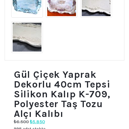
Gül Çiçek Yaprak
Dekorlu 40cm Tepsi
Silikon Kalıp K-709,
Polyester Taş Tozu
Alçı Kalıbı
Orijinal
Şu
₺
6.500
₺
5.850
fiyat:
andaki
998 adet stokta