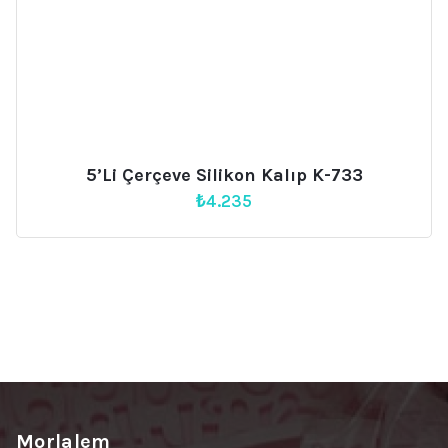
5’li Çerçeve Silikon Kalıp K-733
₺
4.235
Morlalem