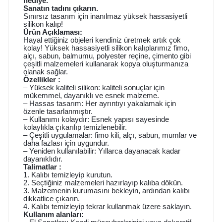
hediye.
Sanatın tadını çıkarın.
Sınırsız tasarım için inanılmaz yüksek hassasiyetli
silikon kalıp!
Ürün Açıklaması:
Hayal ettiğiniz objeleri kendiniz üretmek artık çok
kolay! Yüksek hassasiyetli silikon kalıplarımız fimo,
alçı, sabun, balmumu, polyester reçine, çimento gibi
çeşitli malzemeleri kullanarak kopya oluşturmanıza
olanak sağlar.
Özellikler :
– Yüksek kaliteli silikon: kaliteli sonuçlar için
mükemmel, dayanıklı ve esnek malzeme.
– Hassas tasarım: Her ayrıntıyı yakalamak için
özenle tasarlanmıştır.
– Kullanımı kolaydır: Esnek yapısı sayesinde
kolaylıkla çıkarılıp temizlenebilir.
– Çeşitli uygulamalar: fimo kili, alçı, sabun, mumlar ve
daha fazlası için uygundur.
– Yeniden kullanılabilir: Yıllarca dayanacak kadar
dayanıklıdır.
Talimatlar :
1. Kalıbı temizleyip kurutun.
2. Seçtiğiniz malzemeleri hazırlayıp kalıba dökün.
3. Malzemenin kurumasını bekleyin, ardından kalıbı
dikkatlice çıkarın.
4. Kalıbı temizleyip tekrar kullanmak üzere saklayın.
Kullanım alanları: