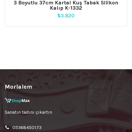
3 Boyutlu 37cm Kartal Kuş Tabak Silikon
Kalıp K-1332
₺
3.820
Morlalem
Sanatın tadını çıkartın
05368450173