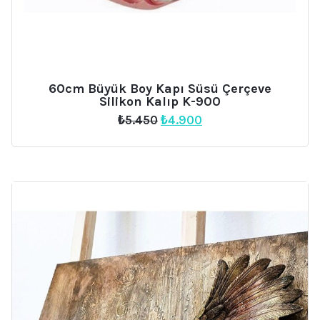
60cm Büyük Boy Kapı Süsü Çerçeve
Silikon Kalıp K-900
Orijinal
Şu
₺
5.450
₺
4.900
fiyat:
andaki
₺5.450.
fiyat:
₺4.900.