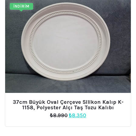
İNDIRIM
37cm Büyük Oval Çerçeve Silikon Kalıp K-
1158, Polyester Alçı Taş Tozu Kalıbı
Orijinal
Şu
₺
8.990
₺
8.350
fiyat:
andaki
₺8.990.
fiyat:
₺8.350.