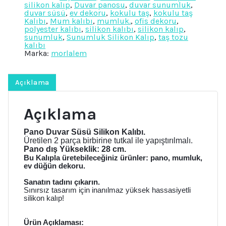
silikon kalıp
,
Duvar panosu
,
duvar sunumluk
,
K-
duvar süsü
,
ev dekoru
,
kokulu taş
,
kokulu taş
515,
Kalıbı
,
Mum kalıbı
,
mumluk.
,
ofis dekoru
,
Polyester
polyester kalıbı
,
silikon kalıbı
,
silikon kalıp
,
Taş
sunumluk
,
Sunumluk Silikon Kalıp
,
taş tozu
Tozu
kalıbı
Alçı
Marka:
morlalem
Kalıbı
adet
Açıklama
Açıklama
Pano Duvar Süsü
Silikon Kalıbı.
Üretilen 2 parça birbirine tutkal ile yapıştırılmalı.
Pano dış Yükseklik: 28 cm.
Bu Kalıpla üretebileceğiniz ürünler: pano, mumluk,
ev düğün dekoru.
Sanatın tadını çıkarın.
Sınırsız tasarım için inanılmaz yüksek hassasiyetli
silikon kalıp!
Ürün Açıklaması: