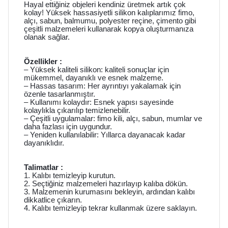
Hayal ettiğiniz objeleri kendiniz üretmek artık çok
kolay! Yüksek hassasiyetli silikon kalıplarımız fimo,
alçı, sabun, balmumu, polyester reçine, çimento gibi
çeşitli malzemeleri kullanarak kopya oluşturmanıza
olanak sağlar.
Özellikler :
– Yüksek kaliteli silikon: kaliteli sonuçlar için
mükemmel, dayanıklı ve esnek malzeme.
– Hassas tasarım: Her ayrıntıyı yakalamak için
özenle tasarlanmıştır.
– Kullanımı kolaydır: Esnek yapısı sayesinde
kolaylıkla çıkarılıp temizlenebilir.
– Çeşitli uygulamalar: fimo kili, alçı, sabun, mumlar ve
daha fazlası için uygundur.
– Yeniden kullanılabilir: Yıllarca dayanacak kadar
dayanıklıdır.
Talimatlar :
1. Kalıbı temizleyip kurutun.
2. Seçtiğiniz malzemeleri hazırlayıp kalıba dökün.
3. Malzemenin kurumasını bekleyin, ardından kalıbı
dikkatlice çıkarın.
4. Kalıbı temizleyip tekrar kullanmak üzere saklayın.