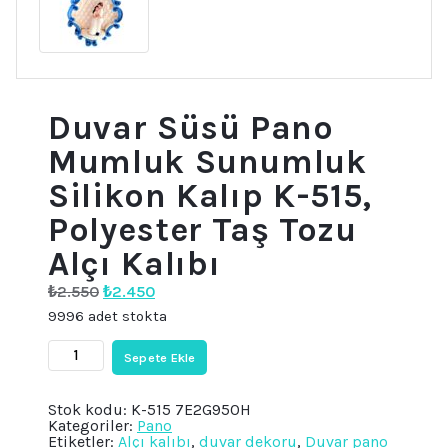
Duvar Süsü Pano
Mumluk Sunumluk
Silikon Kalıp K-515,
Polyester Taş Tozu
Alçı Kalıbı
Orijinal
Şu
₺
2.550
₺
2.450
fiyat:
andaki
9996 adet stokta
₺2.550.
fiyat:
₺2.450.
Duvar
Sepete Ekle
Süsü
Pano
Mumluk
Stok kodu:
K-515 7E2G950H
Sunumluk
Kategoriler:
Pano
Silikon
Etiketler:
Alçı kalıbı
,
duvar dekoru
,
Duvar pano
Kalıp