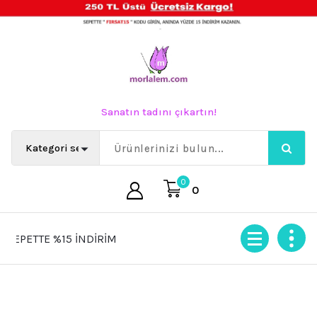
İçeriğe
geç
Sanatın tadını çıkartın!
0
0
TTE %15 İNDİRİM