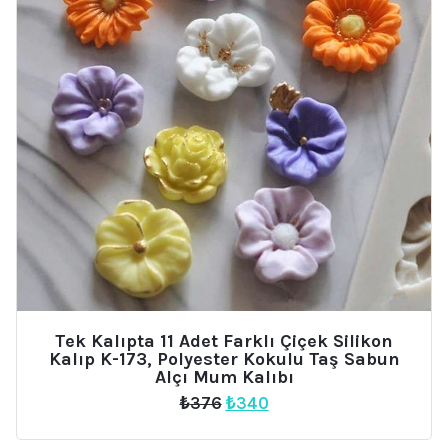
Tek Kalıpta 11 Adet Farklı Çiçek Silikon
Kalıp K-173, Polyester Kokulu Taş Sabun
Alçı Mum Kalıbı
Orijinal
Şu
₺
376
₺
340
fiyat:
andaki
₺376.
fiyat: