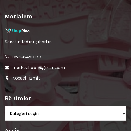
Morlalem
Sanatın tadını çıkartın
05368450173
merkezhobi@gmail.com
Kocaeli İzmit
Bölümler
Bölümler
Arşiv