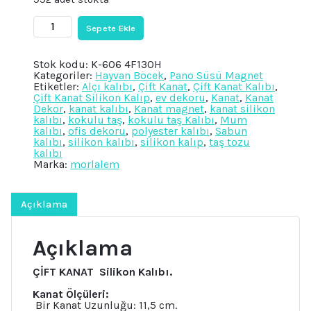
Çift
Sepete Ekle
Kanat,
Kuş
Kanadı
Stok kodu:
K-606 4F130H
Pano
Kategoriler:
Hayvan Böcek
,
Pano Süsü Magnet
Süsü
Etiketler:
Alçı kalıbı
,
Çift Kanat
,
Çift Kanat Kalıbı
,
Magnet
Çift Kanat Silikon Kalıp
,
ev dekoru
,
Kanat
,
Kanat
Silikon
Dekor
,
kanat kalıbı
,
Kanat magnet
,
kanat silikon
Kalıp
kalıbı
,
kokulu taş
,
kokulu taş Kalıbı
,
Mum
K-
kalıbı
,
ofis dekoru
,
polyester kalıbı
,
Sabun
606,
kalıbı
,
silikon kalıbı
,
silikon kalıp
,
taş tozu
Polyester
kalıbı
Taş
Marka:
morlalem
Tozu
Alçı
Mum
Kalıbı
Açıklama
adet
Açıklama
ÇİFT KANAT
Silikon Kalıbı.
Kanat Ölçüleri:
Bir Kanat Uzunluğu: 11,5 cm.