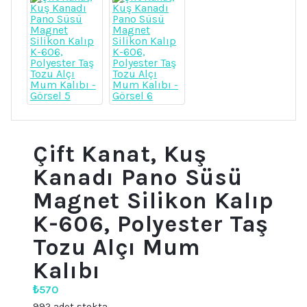
Çift Kanat, Kuş
Kanadı Pano Süsü
Magnet Silikon Kalıp
K-606, Polyester Taş
Tozu Alçı Mum
Kalıbı
₺
570
992 adet stokta