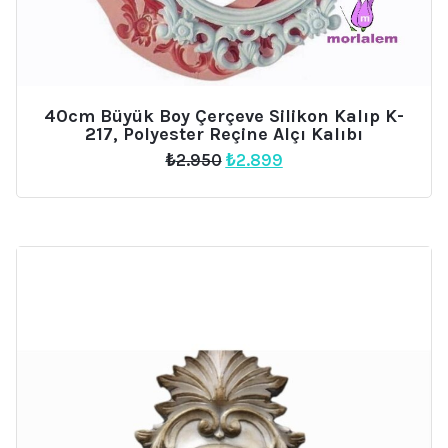
40cm Büyük Boy Çerçeve Silikon Kalıp K-
217, Polyester Reçine Alçı Kalıbı
Orijinal
Şu
₺
2.950
₺
2.899
fiyat:
andaki
₺2.950.
fiyat:
₺2.899.