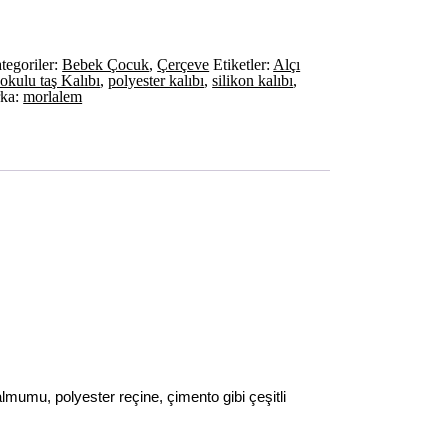
tegoriler:
Bebek Çocuk
,
Çerçeve
Etiketler:
Alçı
okulu taş Kalıbı
,
polyester kalıbı
,
silikon kalıbı
,
ka:
morlalem
almumu, polyester reçine, çimento gibi çeşitli