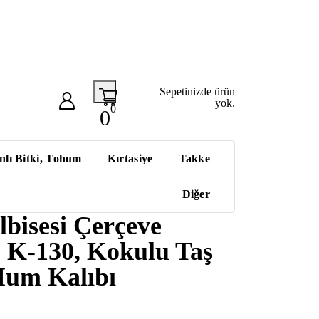
Sepetinizde ürün
yok.
0
0
nlı Bitki, Tohum
Kırtasiye
Takke
Diğer
bisesi Çerçeve
p K-130, Kokulu Taş
Mum Kalıbı