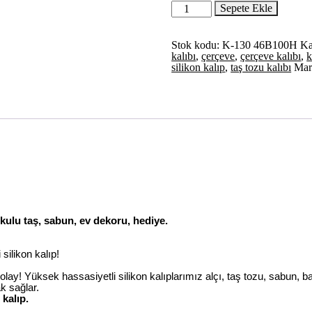
6cm
Sepete Ekle
Bebek
Elbisesi
Çerçeve
Stok kodu:
K-130 46B100H
Ka
Silikon
kalıbı
,
çerçeve
,
çerçeve kalıbı
,
k
Kalıp
silikon kalıp
,
taş tozu kalıbı
Mar
K-
130,
Kokulu
Taş
Sabun
Alçı
Mum
Kalıbı
adet
okulu taş, sabun, ev dekoru, hediye.
silikon kalıp!
kolay! Yüksek hassasiyetli silikon kalıplarımız alçı, taş tozu, sabun, b
k sağlar.
 kalıp.