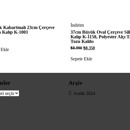
İndirim
k Kabartmalı 23cm Çerçeve
n Kalıp K-1001
37cm Büyük Oval Çerçeve Sil
Kalıp K-1158, Polyester Alçı T
Tozu Kalıbı
Orijinal
Şu
₺
8.990
₺
8.350
 Ekle
fiyat:
andaki
₺8.990.
fiyat:
Sepete Ekle
₺8.350.
mler
Arşiv
er
Aralık 2024