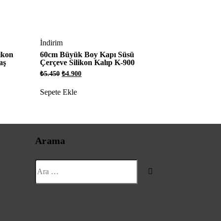
İndirim
ikon
60cm Büyük Boy Kapı Süsü
aş
Çerçeve Silikon Kalıp K-900
Orijinal
Şu
₺
5.450
₺
4.900
fiyat:
andaki
₺5.450.
fiyat:
Sepete Ekle
₺4.900.
Arama
Ara: