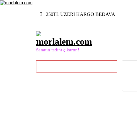
İçeriğe
geç
250TL ÜZERİ KARGO BEDAVA
Sanatın tadını çıkartın!