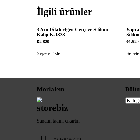
İlgili ürünler
32cm Dikdörtgen Çerçeve Silikon
Yapra
Kalıp K-1333
Siliko
₺
2.820
₺
1.520
Sepete Ekle
Sepete
Morlalem
Bölü
Bölüml
Sanatın tadını çıkartın
05368450173