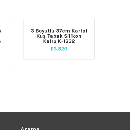
k
3 Boyutlu 37cm Kartal
Kuş Tabak Silikon
e
Kalıp K-1332
8
₺
3.820
Arama