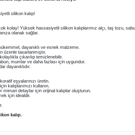
etli silikon kalıp!
 çok kolay! Yüksek hassasiyetli silikon kalıplarımız alçı, taş tozu, sa
anıza olanak sağlar.
çin mükemmel, dayanıklı ve esnek malzeme.
n özenle tasarlanmıştır.
laylıkla çıkarılıp temizlenebilir.
 sabun, mumlar ve daha fazlası için uygundur.
dar dayanıklıdır.
oratif eşyalarınızı üretin.
n kalıplarımızı kullanın.
imari detaylar için orijinal kalıplar oluşturun.
ek için idealdir.
r.
likon kalıp.