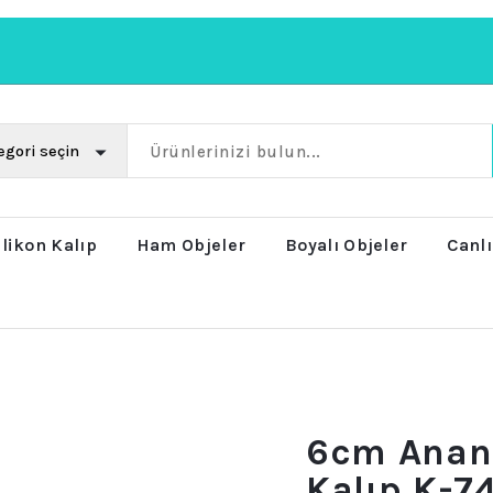
ilikon Kalıp
Ham Objeler
Boyalı Objeler
Canlı
6cm Anana
Kalıp K-7