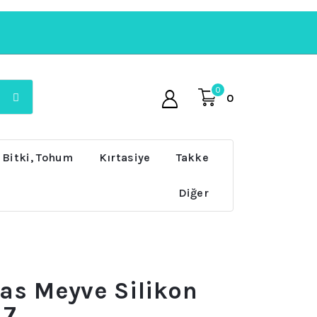
0
0
 Bitki, Tohum
Kırtasiye
Takke
Diğer
s Meyve Silikon
47