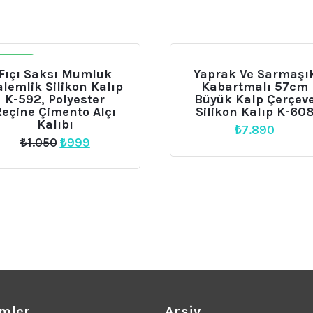
DIRIM
Fıçı Saksı Mumluk
Yaprak Ve Sarmaşı
lemlik Silikon Kalıp
Kabartmalı 57cm
K-592, Polyester
Büyük Kalp Çerçev
Reçine Çimento Alçı
Silikon Kalıp K-60
Kalıbı
₺
7.890
Orijinal
Şu
₺
1.050
₺
999
fiyat:
andaki
₺1.050.
fiyat:
₺999.
mler
Arşiv