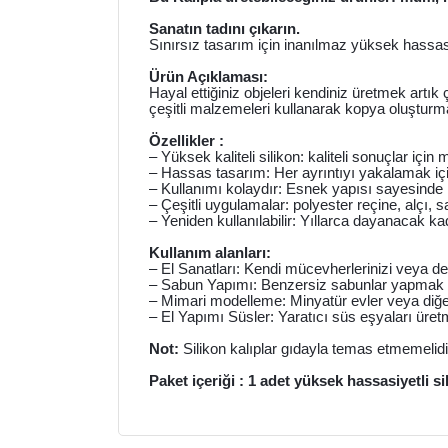
Sanatın tadını çıkarın.
Sınırsız tasarım için inanılmaz yüksek hassasiy
Ürün Açıklaması:
Hayal ettiğiniz objeleri kendiniz üretmek artık
çeşitli malzemeleri kullanarak kopya oluşturm
Özellikler :
– Yüksek kaliteli silikon: kaliteli sonuçlar i
– Hassas tasarım: Her ayrıntıyı yakalamak içi
– Kullanımı kolaydır: Esnek yapısı sayesinde ko
– Çeşitli uygulamalar: polyester reçine, alçı,
– Yeniden kullanılabilir: Yıllarca dayanacak ka
Kullanım alanları:
– El Sanatları: Kendi mücevherlerinizi veya dek
– Sabun Yapımı: Benzersiz sabunlar yapmak içi
– Mimari modelleme: Minyatür evler veya diğer m
– El Yapımı Süsler: Yaratıcı süs eşyaları üretm
Not:
Silikon kalıplar gıdayla temas etmemelidi
Paket içeriği : 1 adet yüksek hassasiyetli si