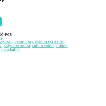
00-POB
ze
 dekoru
,
kokulu taş
,
kokulu taş Kalıbı
,
u
,
polyester kalıbı
,
Sabun kalıbı
,
silikon
ş tozu kalıbı