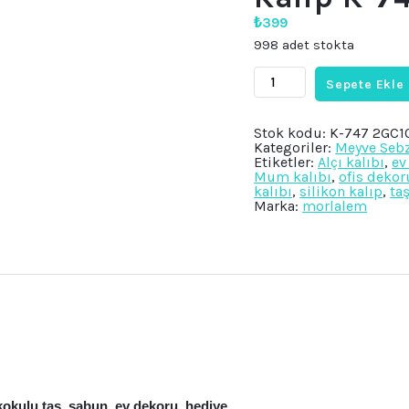
₺
399
998 adet stokta
6cm
Sepete Ekle
Ananas
Meyve
Silikon
Kalıp
Stok kodu:
K-747 2GC1
K-
Kategoriler:
Meyve Seb
747
Etiketler:
Alçı kalıbı
,
ev
adet
Mum kalıbı
,
ofis dekor
kalıbı
,
silikon kalıp
,
ta
Marka:
morlalem
kokulu taş, sabun, ev dekoru, hediye.