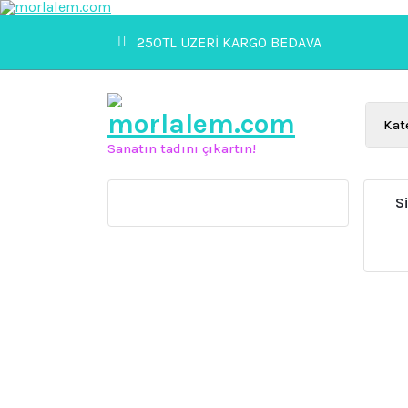
İçeriğe
geç
250TL ÜZERİ KARGO BEDAVA
Sanatın tadını çıkartın!
S