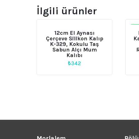
İlgili ürünler
İN
12cm El Aynası
Çerçeve Silikon Kalıp
Ka
K-329, Kokulu Taş
Sabun Alçı Mum
Kalıbı
₺
342
Morlalem
Bölü