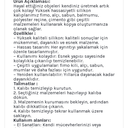
Ürün Açıklaması:
Hayal ettiğiniz objeleri kendiniz üretmek artık
çok kolay! Yüksek hassasiyetli silikon
kalıplarımız fimo, alçı, sabun, balmumu,
polyester reçine, çimento gibi çeşitli
malzemeleri kullanarak kopya oluşturmanıza
olanak sağlar.
Özellikler :
– Yüksek kaliteli silikon: kaliteli sonuçlar için
mükemmel, dayanıklı ve esnek malzeme.
– Hassas tasarım: Her ayrıntıyı yakalamak için
özenle tasarlanmıştır.
– Kullanımı kolaydır: Esnek yapısı sayesinde
kolaylıkla çıkarılıp temizlenebilir.
– Çeşitli uygulamalar: fimo kili, alçı, sabun,
mumlar ve daha fazlası için uygundur.
– Yeniden kullanılabilir: Yıllarca dayanacak kadar
dayanıklıdır.
Talimatlar :
1. Kalıbı temizleyip kurutun.
2. Seçtiğiniz malzemeleri hazırlayıp kalıba
dökün.
3. Malzemenin kurumasını bekleyin, ardından
kalıbı dikkatlice çıkarın.
4. Kalıbı temizleyip tekrar kullanmak üzere
saklayın.
Kullanım alanları:
– El Sanatları: Kendi mücevherlerinizi veya