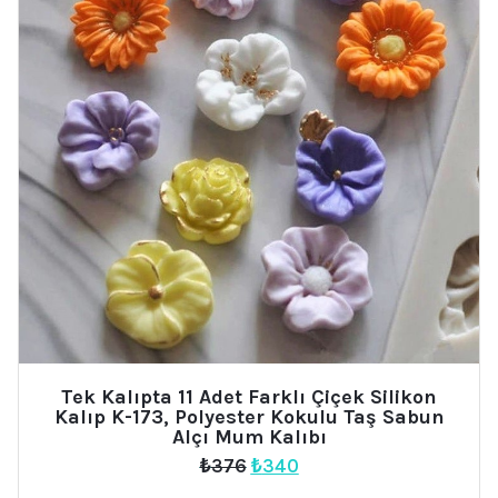
Tek Kalıpta 11 Adet Farklı Çiçek Silikon
Kalıp K-173, Polyester Kokulu Taş Sabun
Alçı Mum Kalıbı
Orijinal
Şu
₺
376
₺
340
fiyat:
andaki