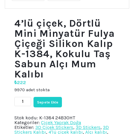
4’lü çiçek, Dörtlü
Mini Minyatür Fulya
Çiçeği Silikon Kalıp
K-1384, Kokulu Taş
Sabun Alçı Mum
Kalıbı
₺
222
9970 adet stokta
4'lü
Sepete Ekle
çiçek,
Dörtlü
Mini
Stok kodu:
K-1384 24B30HT
Minyatür
Kategoriler:
Çiçek Yaprak Doğa
Fulya
Etiketler:
3D Çiçek Stickers
,
3D Stickers
,
3D
Çiçeği
Stickers Kalıbı
,
4'lü çiçek kalıbı
,
Alçı kalıbı
,
Silikon