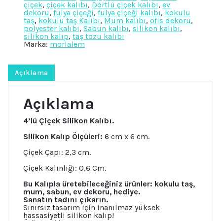
çiçek
,
çiçek kalıbı
,
Dörtlü çiçek kalıbı
,
ev
Kalıp
dekoru
,
fulya çiçeği
,
fulya çiçeği kalıbı
,
kokulu
K-
taş
,
kokulu taş Kalıbı
,
Mum kalıbı
,
ofis dekoru
,
1384,
polyester kalıbı
,
Sabun kalıbı
,
silikon kalıbı
,
Kokulu
silikon kalıp
,
taş tozu kalıbı
Taş
Marka:
morlalem
Sabun
Alçı
Mum
Kalıbı
Açıklama
adet
Açıklama
4’lü Çiçek Silikon Kalıbı.
Silikon Kalıp Ölçüleri:
6 cm x 6 cm.
Çiçek Çapı: 2,3 cm.
Çiçek Kalınlığı: 0,6 Cm.
Bu Kalıpla üretebileceğiniz ürünler: kokulu taş,
mum, sabun, ev dekoru, hediye.
Sanatın tadını çıkarın.
Sınırsız tasarım için inanılmaz yüksek
hassasiyetli silikon kalıp!