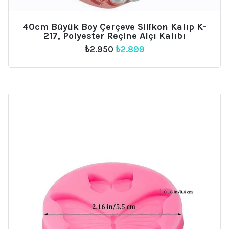
40cm Büyük Boy Çerçeve Silikon Kalıp K-
217, Polyester Reçine Alçı Kalıbı
Orijinal
Şu
₺
2.950
₺
2.899
fiyat:
andaki
₺2.950.
fiyat:
₺2.899.