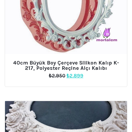
40cm Büyük Boy Çerçeve Silikon Kalıp K-
217, Polyester Reçine Alçı Kalıbı
Orijinal
Şu
₺
2.950
₺
2.899
fiyat:
andaki
₺2.950.
fiyat:
₺2.899.