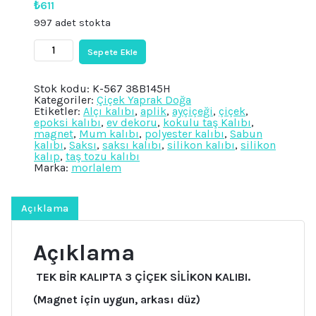
₺
611
997 adet stokta
3'lü
Sepete Ekle
Çiçek
Saksı
Süzgeç
Stok kodu:
K-567 38B145H
Lavanta
Kategoriler:
Çiçek Yaprak Doğa
Sümbül
Etiketler:
Alçı kalıbı
,
aplik
,
ayçiçeği
,
çiçek
,
Ayçiçeği
epoksi kalıbı
,
ev dekoru
,
kokulu taş Kalıbı
,
Magnet
magnet
,
Mum kalıbı
,
polyester kalıbı
,
Sabun
Silikon
kalıbı
,
Saksı
,
saksı kalıbı
,
silikon kalıbı
,
silikon
Kalıp
kalıp
,
taş tozu kalıbı
K-
Marka:
morlalem
567,
Kokulu
Taş
Alçı
Açıklama
Mum
Kalıbı
adet
Açıklama
TEK BİR KALIPTA 3 ÇİÇEK SİLİKON KALIBI.
(Magnet için uygun, arkası düz)