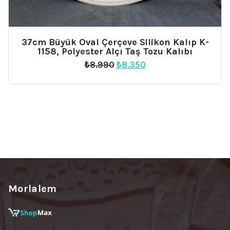
37cm Büyük Oval Çerçeve Silikon Kalıp K-
1158, Polyester Alçı Taş Tozu Kalıbı
Orijinal
Şu
₺
8.990
₺
8.350
fiyat:
andaki
₺8.990.
fiyat:
₺8.350.
Morlalem