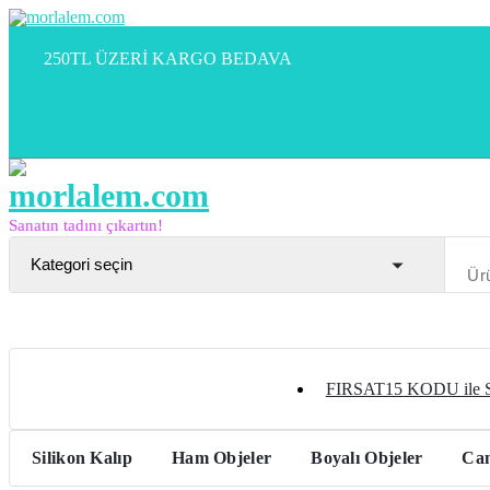
İçeriğe
geç
250TL ÜZERİ KARGO BEDAVA
Sanatın tadını çıkartın!
FIRSAT15 KODU ile
Silikon Kalıp
Ham Objeler
Boyalı Objeler
Can