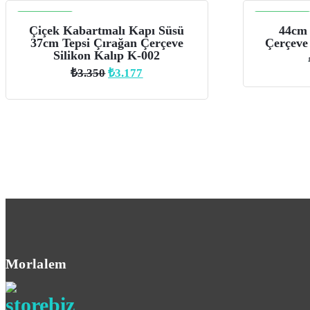
İNDIRIM
İNDIRIM
Çiçek Kabartmalı Kapı Süsü
44cm 
37cm Tepsi Çırağan Çerçeve
Çerçeve
Silikon Kalıp K-002
Orijinal
Şu
₺
3.350
₺
3.177
fiyat:
andaki
₺3.350.
fiyat:
₺3.177.
Morlalem