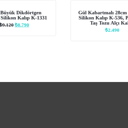
Büyük Dikdörtgen
Gül Kabartmalı 28cm
 Silikon Kalıp K-1331
Silikon Kalıp K-536, P
Taş Tozu Alçı Kal
Orijinal
Şu
₺
9.120
₺
8.790
₺
2.490
fiyat:
andaki
₺9.120.
fiyat:
₺8.790.