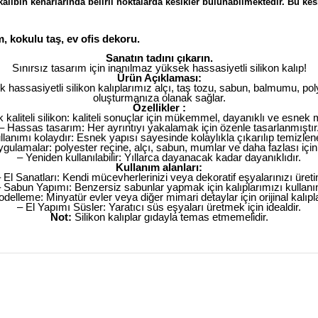
alıbın kenarlarında belirli noktalarda kesikler bulunabilmektedir. Bu ke
, kokulu taş, ev ofis dekoru.
Sanatın tadını çıkarın.
Sınırsız tasarım için inanılmaz yüksek hassasiyetli silikon kalıp!
Ürün Açıklaması:
k hassasiyetli silikon kalıplarımız alçı, taş tozu, sabun, balmumu, po
oluşturmanıza olanak sağlar.
Özellikler :
 kaliteli silikon: kaliteli sonuçlar için mükemmel, dayanıklı ve esnek
– Hassas tasarım: Her ayrıntıyı yakalamak için özenle tasarlanmıştır
llanımı kolaydır: Esnek yapısı sayesinde kolaylıkla çıkarılıp temizleneb
uygulamalar: polyester reçine, alçı, sabun, mumlar ve daha fazlası içi
– Yeniden kullanılabilir: Yıllarca dayanacak kadar dayanıklıdır.
Kullanım alanları:
 El Sanatları: Kendi mücevherlerinizi veya dekoratif eşyalarınızı üreti
 Sabun Yapımı: Benzersiz sabunlar yapmak için kalıplarımızı kullanı
elleme: Minyatür evler veya diğer mimari detaylar için orijinal kalıpl
– El Yapımı Süsler: Yaratıcı süs eşyaları üretmek için idealdir.
Not:
Silikon kalıplar gıdayla temas etmemelidir.