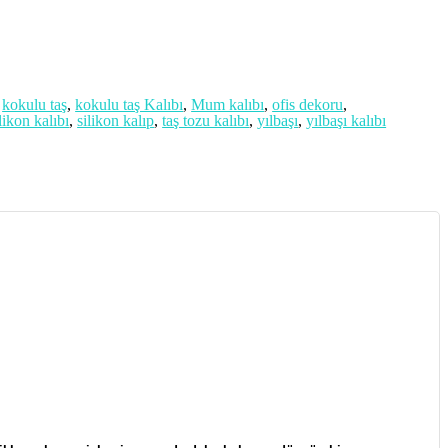
,
kokulu taş
,
kokulu taş Kalıbı
,
Mum kalıbı
,
ofis dekoru
,
likon kalıbı
,
silikon kalıp
,
taş tozu kalıbı
,
yılbaşı
,
yılbaşı kalıbı