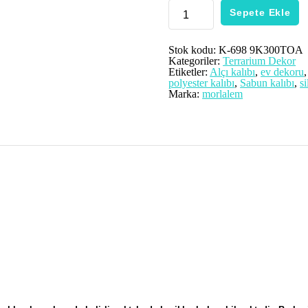
3
Sepete Ekle
Boyutlu
Kış
Evi
Çam
Stok kodu:
K-698 9K300TOA
Ağacı
Kategoriler:
Terrarium Dekor
Ev
Etiketler:
Alçı kalıbı
,
ev dekoru
Silikon
polyester kalıbı
,
Sabun kalıbı
,
si
Kalıp
Marka:
morlalem
K-
698,
Polyester
Kokulu
Taş
Alçı
Mum
Kalıbı
adet