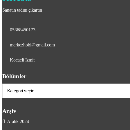
Sanatın tadını çıkartın
05368450173
merkezhobi@gmail.com
Kocaeli İzmit
Bölümler
Bölümler
Arşiv
Aralık 2024