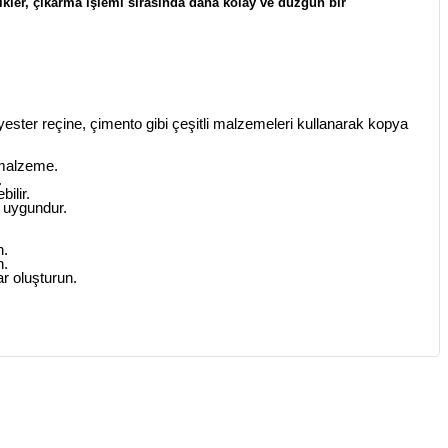
sikler, çıkarma işlemi sırasında daha kolay ve düzgün bir
lyester reçine, çimento gibi çeşitli malzemeleri kullanarak kopya
 malzeme.
.
ilir.
n uygundur.
n.
n.
ar oluşturun.