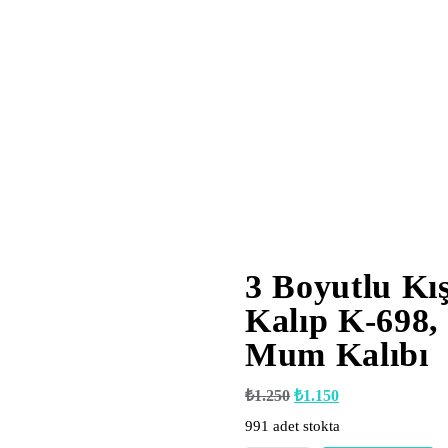
3 Boyutlu Kı
Kalıp K-698, 
Mum Kalıbı
Orijinal
Şu
₺
1.250
₺
1.150
fiyat:
andaki
991 adet stokta
₺1.250.
fiyat:
₺1.150.