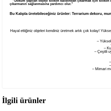
“Döküm yapılan objeyi silikon kalıbından çıkarmak için silikon k
çıkarmanın sağlanmasına yardımcı olur.”
Bu Kalıpla üretebileceğiniz ürünler: Terrarium dekoru, mum
Hayal ettiğiniz objeleri kendiniz üretmek artık çok kolay! Yükse
– Yüksek
– Ku
– Çeşitli 
–
–
– Mimari mod
İlgili ürünler