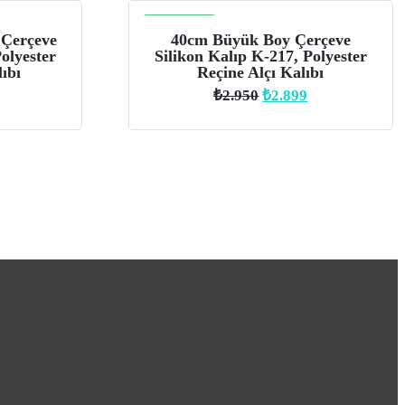
İNDIRIM
 Çerçeve
40cm Büyük Boy Çerçeve
olyester
Silikon Kalıp K-217, Polyester
ıbı
Reçine Alçı Kalıbı
Orijinal
Şu
₺
2.950
₺
2.899
fiyat:
andaki
₺2.950.
fiyat:
₺2.899.