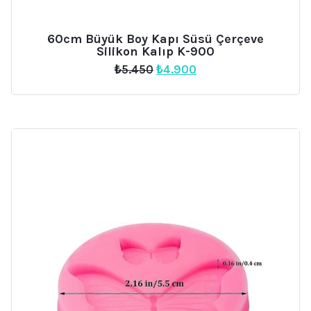
60cm Büyük Boy Kapı Süsü Çerçeve
Silikon Kalıp K-900
Orijinal
Şu
₺
5.450
₺
4.900
fiyat:
andaki
₺5.450.
fiyat:
₺4.900.