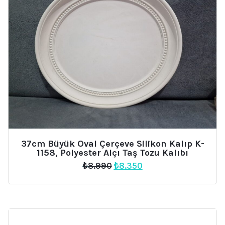
37cm Büyük Oval Çerçeve Silikon Kalıp K-
1158, Polyester Alçı Taş Tozu Kalıbı
Orijinal
Şu
₺
8.990
₺
8.350
fiyat:
andaki
₺8.990.
fiyat:
₺8.350.