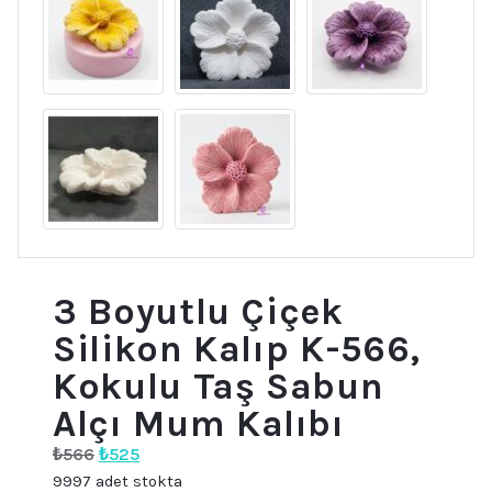
3 Boyutlu Çiçek
Silikon Kalıp K-566,
Kokulu Taş Sabun
Alçı Mum Kalıbı
Orijinal
Şu
₺
566
₺
525
fiyat:
andaki
9997 adet stokta
₺566.
fiyat: