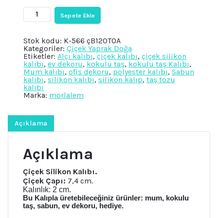
₺525.
3
Sepete Ekle
Boyutlu
Çiçek
Silikon
Stok kodu:
K-566 çB120TOA
Kalıp
Kategoriler:
Çiçek Yaprak Doğa
K-
Etiketler:
Alçı kalıbı
,
çiçek kalıbı
,
çiçek silikon
566,
kalıbı
,
ev dekoru
,
kokulu taş
,
kokulu taş Kalıbı
,
Kokulu
Mum kalıbı
,
ofis dekoru
,
polyester kalıbı
,
Sabun
Taş
kalıbı
,
silikon kalıbı
,
silikon kalıp
,
taş tozu
Sabun
kalıbı
Alçı
Marka:
morlalem
Mum
Kalıbı
adet
Açıklama
Açıklama
Çiçek Silikon Kalıbı.
Çiçek Çapı:
7,4 cm.
Kalınlık: 2 cm.
Bu Kalıpla üretebileceğiniz ürünler: mum, kokulu
taş, sabun, ev dekoru, hediye.