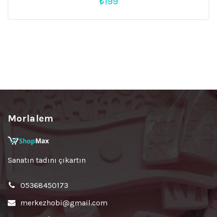
₺
199
Morlalem
Sanatın tadını çıkartın
05368450173
merkezhobi@gmail.com