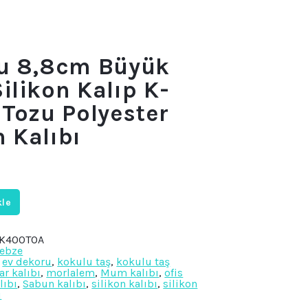
lu 8,8cm Büyük
ilikon Kalıp K-
 Tozu Polyester
 Kalıbı
i
.
kle
2K400TOA
ebze
,
ev dekoru
,
kokulu taş
,
kokulu taş
r kalıbı
,
morlalem
,
Mum kalıbı
,
ofis
lıbı
,
Sabun kalıbı
,
silikon kalıbı
,
silikon
ı