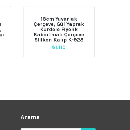
18cm Yuvarlak
ı
Çerçeve, Gül Yaprak
,
Kurdele Fiyonk
çı
Kabartmalı Çerçeve
Silikon Kalıp K-928
₺
1.110
Arama