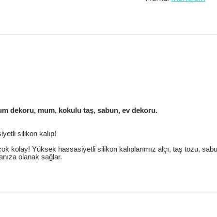
Polyester
Alçı
Mum
Kalıbı
adet
rium dekoru, mum, kokulu taş, sabun, ev dekoru.
etli silikon kalıp!
 çok kolay! Yüksek hassasiyetli silikon kalıplarımız alçı, taş tozu, sa
anıza olanak sağlar.