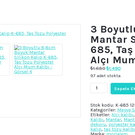
3 Boyut
Mantar S
685, Taş
Alçı Mum
Orijinal
Şu
₺
1.680
₺
1.490
fiyat:
andak
97 adet stokta
₺1.680.
fiyat:
₺1.490
3
Sepete E
Boyutlu
8,8cm
Büyük
Mantar
Stok kodu:
K-685 1
Silikon
Kategoriler:
Meyve S
Kalıp
Etiketler:
Alçı kalıbı
K-
Kalıbı
,
Mantar
,
Manta
685,
dekoru
,
polyester ka
Taş
kalıp
,
taş tozu kalıb
Tozu
Marka:
morlalem