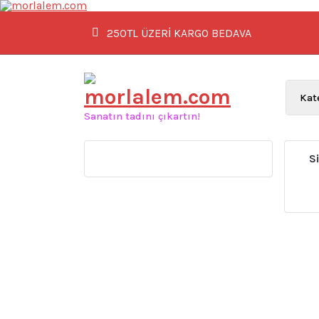
İçeriğe
geç
250TL ÜZERİ KARGO BEDAVA
Sanatın tadını çıkartın!
S