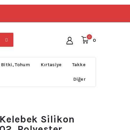
0
0
 Bitki, Tohum
Kırtasiye
Takke
Diğer
 Kelebek Silikon
02, Polyester