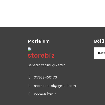
Morlalem
Bölü
Bölüm
Sanatın tadını çıkartın
05368450173
merkezhobi@gmail.com
Kocaeli İzmit