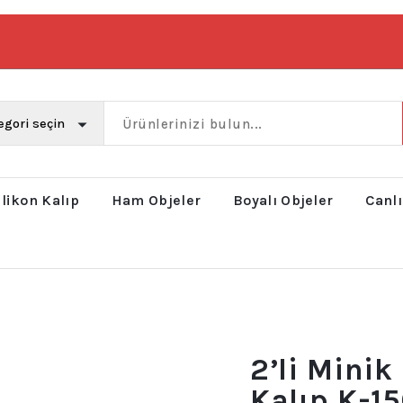
ilikon Kalıp
Ham Objeler
Boyalı Objeler
Canlı
2’li Minik
Kalıp K-15