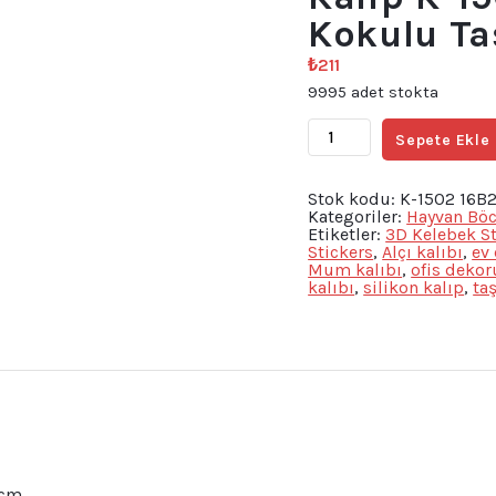
Kokulu Ta
₺
211
9995 adet stokta
2'li
Sepete Ekle
Minik
Kelebek
Silikon
Kalıp
Stok kodu:
K-1502 16B
K-
Kategoriler:
Hayvan Bö
1502,
Etiketler:
3D Kelebek St
Polyester
Stickers
,
Alçı kalıbı
,
ev
Kokulu
Mum kalıbı
,
ofis dekor
Taş
kalıbı
,
silikon kalıp
,
ta
Alçı
Mum
Kalıbı
adet
 cm.