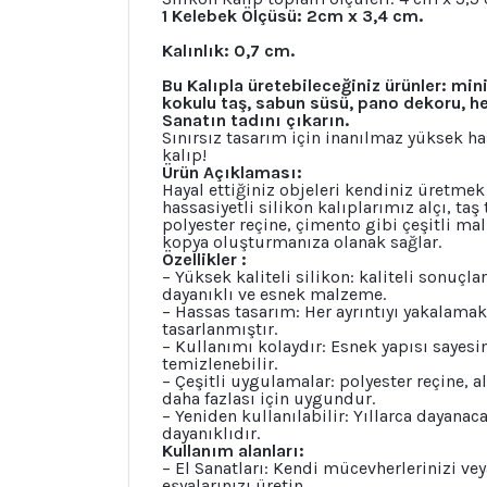
1 Kelebek Ölçüsü: 2cm x 3,4 cm.
Kalınlık: 0,7 cm.
Bu Kalıpla üretebileceğiniz ürünler: m
kokulu taş, sabun süsü, pano dekoru, he
Sanatın tadını çıkarın.
Sınırsız tasarım için inanılmaz yüksek has
kalıp!
Ürün Açıklaması:
Hayal ettiğiniz objeleri kendiniz üretmek
hassasiyetli silikon kalıplarımız alçı, t
polyester reçine, çimento gibi çeşitli ma
kopya oluşturmanıza olanak sağlar.
Özellikler :
– Yüksek kaliteli silikon: kaliteli sonuç
dayanıklı ve esnek malzeme.
– Hassas tasarım: Her ayrıntıyı yakalamak
tasarlanmıştır.
– Kullanımı kolaydır: Esnek yapısı sayesin
temizlenebilir.
– Çeşitli uygulamalar: polyester reçine, 
daha fazlası için uygundur.
– Yeniden kullanılabilir: Yıllarca dayanac
dayanıklıdır.
Kullanım alanları:
– El Sanatları: Kendi mücevherlerinizi vey
eşyalarınızı üretin.