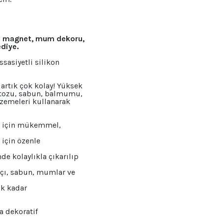
ini magnet, mum dekoru,
diye.
sasiyetli silikon
 artık çok kolay! Yüksek
aş tozu, sabun, balmumu,
lzemeleri kullanarak
lar için mükemmel,
 için özenle
de kolaylıkla çıkarılıp
alçı, sabun, mumlar ve
ak kadar
a dekoratif