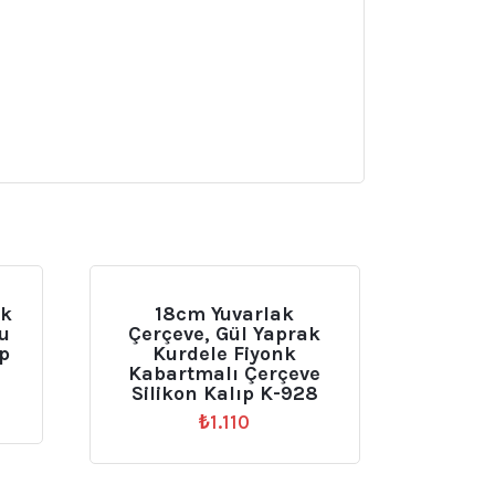
ak
18cm Yuvarlak
u
Çerçeve, Gül Yaprak
ıp
Kurdele Fiyonk
Kabartmalı Çerçeve
Silikon Kalıp K-928
₺
1.110