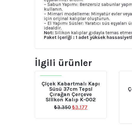
– Sabun Yapımı: Benzersiz sabunlar yapm
kullanın.
– Mimari modelleme: Minyatür evler veya
için orijinal kalıplar oluşturun.
– El Yapımı Süsler: Yaratıcı süs eşyaları 
idealdir.
Not:
Silikon kalıplar gıdayla temas etme
Paket içeriği : 1 adet yüksek hassasiyetl
İlgili ürünler
İNDIRIM
Çiçek Kabartmalı Kapı
Süsü 37cm Tepsi
Ç
Çırağan Çerçeve
Silikon Kalıp K-002
Orijinal
Şu
₺
3.350
₺
3.177
fiyat:
andaki
₺3.350.
fiyat:
₺3.177.