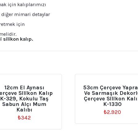
ak için kalıplarımızı
 diğer mimari detaylar
üretmek için
melidir.
i silikon kalıp.
12cm El Aynası
53cm Çerçeve Yapr
erçeve Silikon Kalıp
Ve Sarmaşık Dekorl
K-329, Kokulu Taş
Çerçeve Silikon Kal
Sabun Alçı Mum
K-1330
Kalıbı
₺
2.920
₺
342