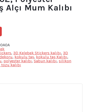
ş Alçı Mum Kalıbı
20AOA
cek
ickers
,
3D Kelebek Stickers kalıbı
,
3D
 dekoru
,
kokulu taş
,
kokulu taş Kalıbı
,
u
,
polyester kalıbı
,
Sabun kalıbı
,
silikon
ş tozu kalıbı