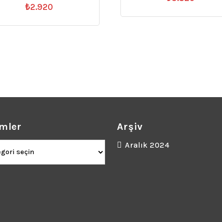
₺
2.920
mler
Arşiv
ler
Aralık 2024