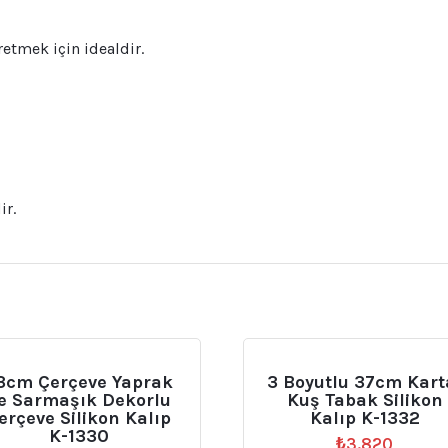
retmek için idealdir.
ir.
3cm Çerçeve Yaprak
3 Boyutlu 37cm Kart
e Sarmaşık Dekorlu
Kuş Tabak Silikon
erçeve Silikon Kalıp
Kalıp K-1332
K-1330
₺
3.820