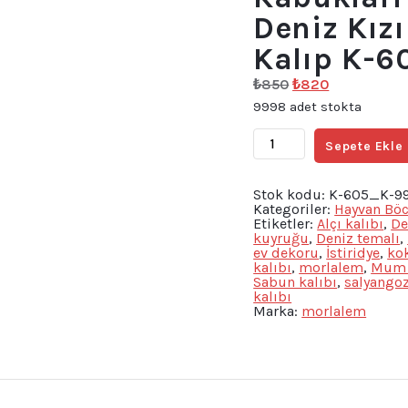
Deniz Kız
Kalıp K-6
Orijinal
Şu
₺
850
₺
820
fiyat:
andaki
9998 adet stokta
₺850.
fiyat:
₺820.
2'li
Sepete Ekle
Kalıp
Seti,
Deniz
Kabukları
Stok kodu:
K-605_K-9
Yıldız
Kategoriler:
Hayvan Bö
Midye
Etiketler:
Alçı kalıbı
,
De
Deniz
kuyruğu
,
Deniz temalı
,
Kızı
ev dekoru
,
İstiridye
,
ko
Kuyruğu
kalıbı
,
morlalem
,
Mum 
Silikon
Sabun kalıbı
,
salyango
Kalıp
kalıbı
K-
Marka:
morlalem
605
K-
995
adet