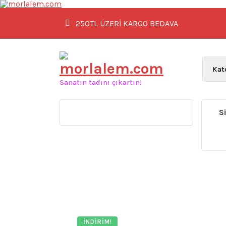
İçeriğe
geç
250TL ÜZERİ KARGO BEDAVA
Sanatın tadını çıkartın!
S
İNDIRIM!