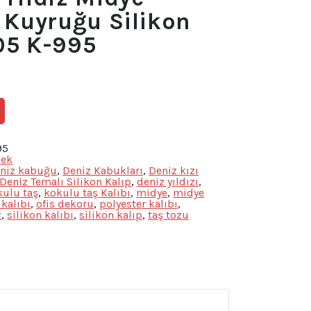
ı Kuyruğu Silikon
05 K-995
95
cek
niz kabuğu
,
Deniz Kabukları
,
Deniz kızı
Deniz Temalı Silikon Kalıp
,
deniz yıldızı
,
kulu taş
,
kokulu taş Kalıbı
,
midye
,
midye
kalıbı
,
ofis dekoru
,
polyester kalıbı
,
z
,
silikon kalıbı
,
silikon kalıp
,
taş tozu