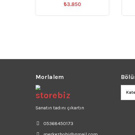
₺
3.850
Morlalem
Bölü
Bölüm
Sanatın tadını çıkartın
05368450173
merkezhobi@gmail.com