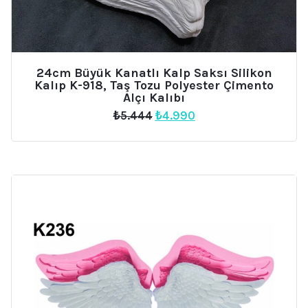
24cm Büyük Kanatlı Kalp Saksı Silikon
Kalıp K-918, Taş Tozu Polyester Çimento
Alçı Kalıbı
Orijinal
Şu
₺
5.444
₺
4.990
fiyat:
andaki
₺5.444.
fiyat:
₺4.990.