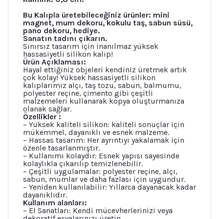
Bu Kalıpla üretebileceğiniz ürünler: mini
magnet, mum dekoru, kokulu taş, sabun süsü,
pano dekoru, hediye.
Sanatın tadını çıkarın.
Sınırsız tasarım için inanılmaz yüksek
hassasiyetli silikon kalıp!
Ürün Açıklaması:
Hayal ettiğiniz objeleri kendiniz üretmek artık
çok kolay! Yüksek hassasiyetli silikon
kalıplarımız alçı, taş tozu, sabun, balmumu,
polyester reçine, çimento gibi çeşitli
malzemeleri kullanarak kopya oluşturmanıza
olanak sağlar.
Özellikler :
– Yüksek kaliteli silikon: kaliteli sonuçlar için
mükemmel, dayanıklı ve esnek malzeme.
– Hassas tasarım: Her ayrıntıyı yakalamak için
özenle tasarlanmıştır.
– Kullanımı kolaydır: Esnek yapısı sayesinde
kolaylıkla çıkarılıp temizlenebilir.
– Çeşitli uygulamalar: polyester reçine, alçı,
sabun, mumlar ve daha fazlası için uygundur.
– Yeniden kullanılabilir: Yıllarca dayanacak kadar
dayanıklıdır.
Kullanım alanları:
– El Sanatları: Kendi mücevherlerinizi veya
dekoratif eşyalarınızı üretin.