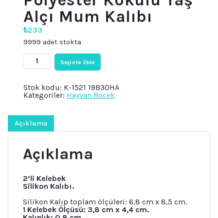
Alçı Mum Kalıbı
₺
233
9999 adet stokta
2'li
Sepete Ekle
Çift
Minik
Kelebek
Stok kodu:
K-1521 19B30HA
Silikon
Kategoriler:
Hayvan Böcek
Kalıp
K-
1521,
Polyester
Açıklama
Kokulu
Taş
Alçı
Açıklama
Mum
Kalıbı
adet
2’li Kelebek
Silikon Kalıbı.
Silikon Kalıp toplam ölçüleri: 6,8 cm x 8,5 cm.
1 Kelebek Ölçüsü: 3,8 cm x 4,4 cm.
Kalınlık: 0,8 cm.