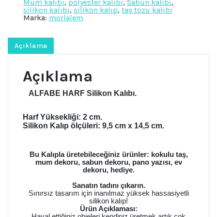
Mum kalıbı
,
polyester kalıbı
,
Sabun kalıbı
,
Silikon
silikon kalıbı
,
silikon kalıp
,
taş tozu kalıbı
Kalıp
Marka:
morlalem
K-
962
adet
Açıklama
Açıklama
ALFABE HARF Silikon Kalıbı.
Harf Yüksekliği: 2 cm.
Silikon Kalıp ölçüleri: 9,5 cm x 14,5 cm.
Bu Kalıpla üretebileceğiniz ürünler: kokulu taş,
mum dekoru, sabun dekoru, pano yazısı, ev
dekoru, hediye.
Sanatın tadını çıkarın.
Sınırsız tasarım için inanılmaz yüksek hassasiyetli
silikon kalıp!
Ürün Açıklaması:
Hayal ettiğiniz objeleri kendiniz üretmek artık çok