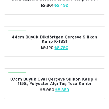
Orijinal
Şu
₺
2.601
₺
2.499
fiyat:
andaki
₺2.601.
fiyat:
₺2.499.
İNDIRIM
44cm Büyük Dikdörtgen Çerçeve Silikon
Kalıp K-1331
Orijinal
Şu
₺
9.120
₺
8.790
fiyat:
andaki
₺9.120.
fiyat:
₺8.790.
İNDIRIM
37cm Büyük Oval Çerçeve Silikon Kalıp K-
1158, Polyester Alçı Taş Tozu Kalıbı
Orijinal
Şu
₺
8.990
₺
8.350
fiyat:
andaki
₺8.990.
fiyat:
₺8.350.