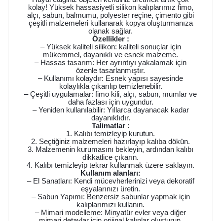
kolay! Yüksek hassasiyetli silikon kalıplarımız fimo,
alçı, sabun, balmumu, polyester reçine, çimento gibi
çeşitli malzemeleri kullanarak kopya oluşturmanıza
olanak sağlar.
Özellikler :
– Yüksek kaliteli silikon: kaliteli sonuçlar için
mükemmel, dayanıklı ve esnek malzeme.
– Hassas tasarım: Her ayrıntıyı yakalamak için
özenle tasarlanmıştır.
– Kullanımı kolaydır: Esnek yapısı sayesinde
kolaylıkla çıkarılıp temizlenebilir.
– Çeşitli uygulamalar: fimo kili, alçı, sabun, mumlar ve
daha fazlası için uygundur.
– Yeniden kullanılabilir: Yıllarca dayanacak kadar
dayanıklıdır.
Talimatlar :
1. Kalıbı temizleyip kurutun.
2. Seçtiğiniz malzemeleri hazırlayıp kalıba dökün.
3. Malzemenin kurumasını bekleyin, ardından kalıbı
dikkatlice çıkarın.
4. Kalıbı temizleyip tekrar kullanmak üzere saklayın.
Kullanım alanları:
– El Sanatları: Kendi mücevherlerinizi veya dekoratif
eşyalarınızı üretin.
– Sabun Yapımı: Benzersiz sabunlar yapmak için
kalıplarımızı kullanın.
– Mimari modelleme: Minyatür evler veya diğer
mimari detaylar için orijinal kalıplar oluşturun.