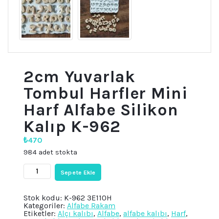
2cm Yuvarlak
Tombul Harfler Mini
Harf Alfabe Silikon
Kalıp K-962
₺
470
984 adet stokta
2cm
Sepete Ekle
Yuvarlak
Tombul
Harfler
Stok kodu:
K-962 3E110H
Mini
Kategoriler:
Alfabe Rakam
Harf
Etiketler:
Alçı kalıbı
,
Alfabe
,
alfabe kalıbı
,
Harf
,
Alfabe