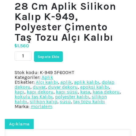
28 Cm Aplik Silikon
Kalıp K-949,
Polyester Çimento
Taş Tozu Alçı Kalıbı
₺
1.560
28
Sepete Ekle
Cm
Aplik
Silikon
Stok kodu:
K-949 5F600HT
Kalıp
Kategoriler:
Aplik
K-
Etiketler:
Alçı kalıbı
,
aplik
,
aplik kalıbı
,
dolap
949,
dekoru
,
duvar
,
duvar dekoru
,
epoksi kalıbı
,
Polyester
kapı
,
kapı dekoru
,
kapı süsü
,
kasa
,
kasa dekoru
,
Çimento
kokulu taş Kalıbı
,
polyester kalıbı
,
silikon
Taş
kalıbı
,
silikon kalıp
,
süsü
,
taş tozu kalıbı
Tozu
Marka:
morlalem
Alçı
Kalıbı
adet
Açıklama