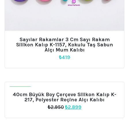
Sayılar Rakamlar 3 Cm Sayı Rakam
Silikon Kalıp K-1157, Kokulu Taş Sabun
Alçı Mum Kalıbı
₺
419
İNDIRIM
40cm Büyük Boy Çerçeve Silikon Kalıp K-
217, Polyester Reçine Alçı Kalıbı
Orijinal
Şu
₺
2.950
₺
2.899
fiyat:
andaki
₺2.950.
fiyat:
₺2.899.