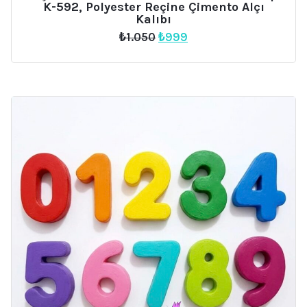
K-592, Polyester Reçine Çimento Alçı
Kalıbı
Orijinal
Şu
₺
1.050
₺
999
fiyat:
andaki
₺1.050.
fiyat:
₺999.