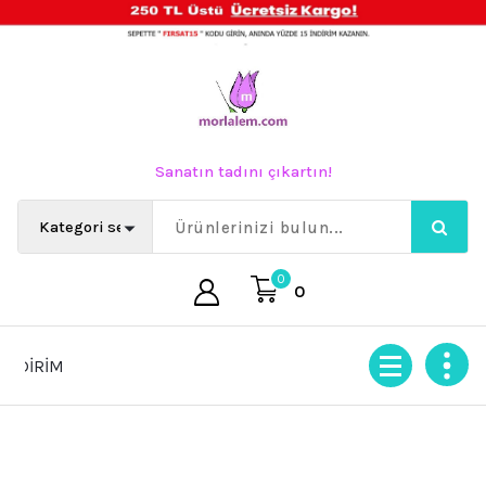
İçeriğe
geç
Sanatın tadını çıkartın!
0
0
RİM