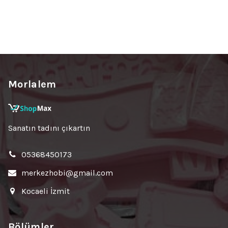
Morlalem
Sanatın tadını çıkartın
05368450173
merkezhobi@gmail.com
Kocaeli İzmit
Bölümler