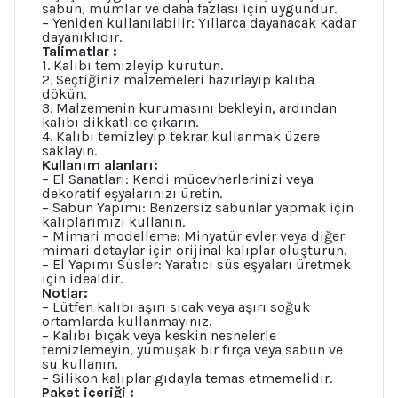
sabun, mumlar ve daha fazlası için uygundur.
– Yeniden kullanılabilir: Yıllarca dayanacak kadar
dayanıklıdır.
Talimatlar :
1. Kalıbı temizleyip kurutun.
2. Seçtiğiniz malzemeleri hazırlayıp kalıba
dökün.
3. Malzemenin kurumasını bekleyin, ardından
kalıbı dikkatlice çıkarın.
4. Kalıbı temizleyip tekrar kullanmak üzere
saklayın.
Kullanım alanları:
– El Sanatları: Kendi mücevherlerinizi veya
dekoratif eşyalarınızı üretin.
– Sabun Yapımı: Benzersiz sabunlar yapmak için
kalıplarımızı kullanın.
– Mimari modelleme: Minyatür evler veya diğer
mimari detaylar için orijinal kalıplar oluşturun.
– El Yapımı Süsler: Yaratıcı süs eşyaları üretmek
için idealdir.
Notlar:
– Lütfen kalıbı aşırı sıcak veya aşırı soğuk
ortamlarda kullanmayınız.
– Kalıbı bıçak veya keskin nesnelerle
temizlemeyin, yumuşak bir fırça veya sabun ve
su kullanın.
– Silikon kalıplar gıdayla temas etmemelidir.
Paket içeriği :