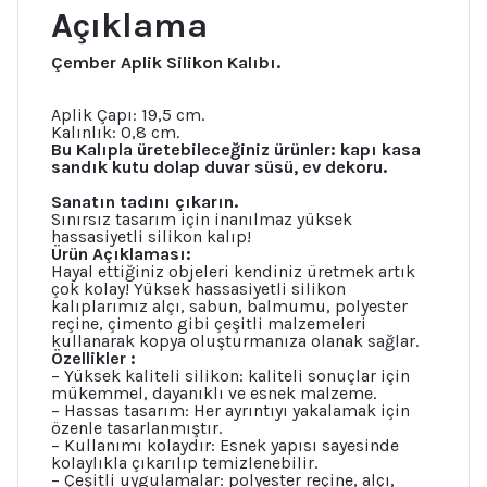
Açıklama
Çember Aplik Silikon Kalıbı.
Aplik Çapı: 19,5 cm.
Kalınlık: 0,8 cm.
Bu Kalıpla üretebileceğiniz ürünler: kapı kasa
sandık kutu dolap duvar süsü, ev dekoru.
Sanatın tadını çıkarın.
Sınırsız tasarım için inanılmaz yüksek
hassasiyetli silikon kalıp!
Ürün Açıklaması:
Hayal ettiğiniz objeleri kendiniz üretmek artık
çok kolay! Yüksek hassasiyetli silikon
kalıplarımız alçı, sabun, balmumu, polyester
reçine, çimento gibi çeşitli malzemeleri
kullanarak kopya oluşturmanıza olanak sağlar.
Özellikler :
– Yüksek kaliteli silikon: kaliteli sonuçlar için
mükemmel, dayanıklı ve esnek malzeme.
– Hassas tasarım: Her ayrıntıyı yakalamak için
özenle tasarlanmıştır.
– Kullanımı kolaydır: Esnek yapısı sayesinde
kolaylıkla çıkarılıp temizlenebilir.
– Çeşitli uygulamalar: polyester reçine, alçı,