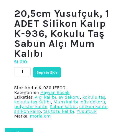
20,5cm Yusufçuk, 1
ADET Silikon Kalıp
K-936, Kokulu Taş
Sabun Alçı Mum
Kalıbı
₺
1.610
20,5cm
Sepete Ekle
Yusufçuk,
1
ADET
Stok kodu:
K-936 1F500-
Silikon
Kategoriler:
Hayvan Böcek
Kalıp
Etiketler:
Alçı kalıbı
,
ev dekoru
,
kokulu taş
,
K-
kokulu taş Kalıbı
,
Mum kalıbı
,
ofis dekoru
,
936,
polyester kalıbı
,
Sabun kalıbı
,
silikon kalıbı
,
Kokulu
silikon kalıp
,
taş tozu kalıbı
,
Yusufçuk
Taş
Marka:
morlalem
Sabun
Alçı
Mum
Kalıbı