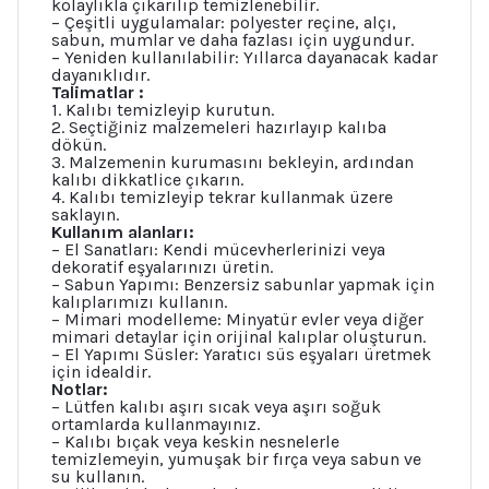
kolaylıkla çıkarılıp temizlenebilir.
– Çeşitli uygulamalar: polyester reçine, alçı,
sabun, mumlar ve daha fazlası için uygundur.
– Yeniden kullanılabilir: Yıllarca dayanacak kadar
dayanıklıdır.
Talimatlar :
1. Kalıbı temizleyip kurutun.
2. Seçtiğiniz malzemeleri hazırlayıp kalıba
dökün.
3. Malzemenin kurumasını bekleyin, ardından
kalıbı dikkatlice çıkarın.
4. Kalıbı temizleyip tekrar kullanmak üzere
saklayın.
Kullanım alanları:
– El Sanatları: Kendi mücevherlerinizi veya
dekoratif eşyalarınızı üretin.
– Sabun Yapımı: Benzersiz sabunlar yapmak için
kalıplarımızı kullanın.
– Mimari modelleme: Minyatür evler veya diğer
mimari detaylar için orijinal kalıplar oluşturun.
– El Yapımı Süsler: Yaratıcı süs eşyaları üretmek
için idealdir.
Notlar:
– Lütfen kalıbı aşırı sıcak veya aşırı soğuk
ortamlarda kullanmayınız.
– Kalıbı bıçak veya keskin nesnelerle
temizlemeyin, yumuşak bir fırça veya sabun ve
su kullanın.