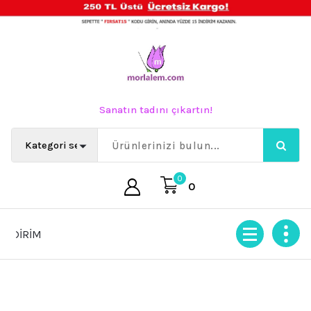
İçeriğe
geç
Sanatın tadını çıkartın!
0
0
RİM