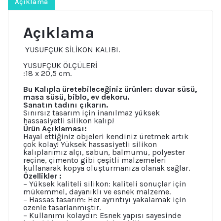
Açıklama
adet
Açıklama
YUSUFÇUK SİLİKON KALIBI.
YUSUFÇUK ÖLÇÜLERİ
:18 x 20,5 cm.
Bu Kalıpla üretebileceğiniz ürünler: duvar süsü,
masa süsü, biblo, ev dekoru.
Sanatın tadını çıkarın.
Sınırsız tasarım için inanılmaz yüksek
hassasiyetli silikon kalıp!
Ürün Açıklaması:
Hayal ettiğiniz objeleri kendiniz üretmek artık
çok kolay! Yüksek hassasiyetli silikon
kalıplarımız alçı, sabun, balmumu, polyester
reçine, çimento gibi çeşitli malzemeleri
kullanarak kopya oluşturmanıza olanak sağlar.
Özellikler :
– Yüksek kaliteli silikon: kaliteli sonuçlar için
mükemmel, dayanıklı ve esnek malzeme.
– Hassas tasarım: Her ayrıntıyı yakalamak için
özenle tasarlanmıştır.
– Kullanımı kolaydır: Esnek yapısı sayesinde