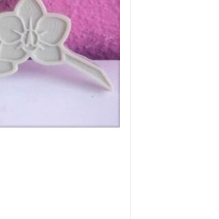
Sabun
Alçı
Mum
Kalıbı
adet