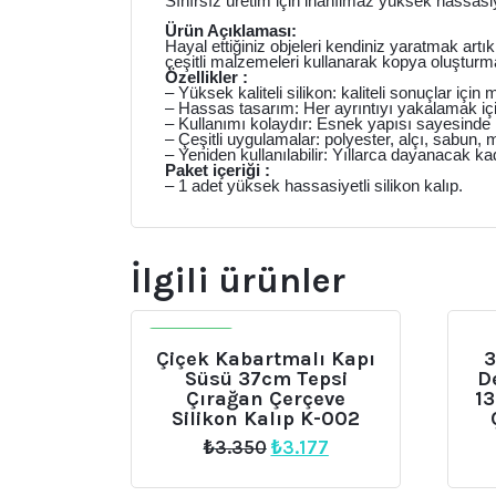
Sınırsız üretim için inanılmaz yüksek hassasiye
Ürün Açıklaması:
Hayal ettiğiniz objeleri kendiniz yaratmak art
çeşitli malzemeleri kullanarak kopya oluşturm
Özellikler :
– Yüksek kaliteli silikon: kaliteli sonuçlar i
– Hassas tasarım: Her ayrıntıyı yakalamak içi
– Kullanımı kolaydır: Esnek yapısı sayesinde ko
– Çeşitli uygulamalar: polyester, alçı, sabun,
– Yeniden kullanılabilir: Yıllarca dayanacak ka
Paket içeriği :
– 1 adet yüksek hassasiyetli silikon kalıp.
İlgili ürünler
İNDIRIM
Çiçek Kabartmalı Kapı
3
Süsü 37cm Tepsi
D
Çırağan Çerçeve
13
Silikon Kalıp K-002
Orijinal
Şu
₺
3.350
₺
3.177
fiyat:
andaki
₺3.350.
fiyat: