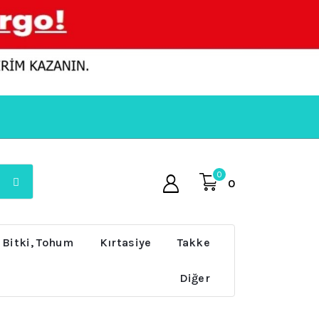
0
0
 Bitki, Tohum
Kırtasiye
Takke
Diğer