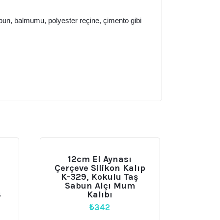
abun, balmumu, polyester reçine, çimento gibi
12cm El Aynası
l
Çerçeve Silikon Kalıp
K-329, Kokulu Taş
Sabun Alçı Mum
8
Kalıbı
₺
342
daki