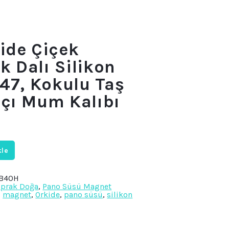
ide Çiçek
 Dalı Silikon
147, Kokulu Taş
çı Mum Kalıbı
kle
3B40H
aprak Doğa
,
Pano Süsü Magnet
,
magnet
,
Orkide
,
pano süsü
,
silikon