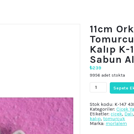
11cm Ork
Tomurcuk
Kalıp K-
Sabun Al
₺
239
9956 adet stokta
11cm
Sepete E
Orkide
Çiçek
Tomurcuk
Dalı
Stok kodu:
K-147 4
Silikon
Kategoriler:
Çiçek Y
Kalıp
Etiketler:
çiçek
,
Dalı
K-
kalıp
,
tomurcuk
147,
Marka:
morlalem
Kokulu
Taş