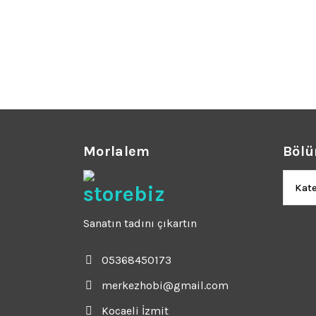
₺3.177.
Morlalem
Bölü
Bölüm
Sanatın tadını çıkartın
05368450173
merkezhobi@gmail.com
Kocaeli İzmit