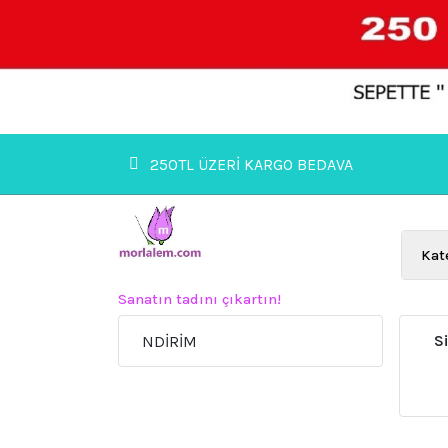
İçeriğe
geç
250TL ÜZERİ KARGO BEDAVA
Sanatın tadını çıkartın!
S
le SEPETTE %15 İNDİRİM