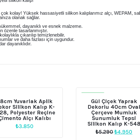
tli silikon kalıp!
ık çok kolay! Yüksek hassasiyetli silikon kalıplarımız alçı, WEPAM, s
anıza olanak sağlar.
çin mükemmel, dayanıklı ve esnek malzeme.
n özenle tasarlanmıştır.
laylıkla çıkarılıp temizlenebilir.
 mumlar ve daha fazlası için uygundur.
dar dayanıklıdır.
İNDIRIM
8cm Yuvarlak Aplik
Gül Çiçek Yaprak
ekor Silikon Kalıp K-
Dekorlu 40cm Ova
28, Polyester Reçine
Çerçeve Mumluk
Çimento Alçı Kalıbı
Sunumluk Tepsi
Silikon Kalıp K-54
₺
3.850
Orijinal
Şu
₺
5.290
₺
4.950
fiyat:
an