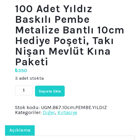
100 Adet Yıldız
Baskılı Pembe
Metalize Bantlı 10cm
Hediye Poşeti, Takı
Nişan Mevlüt Kına
Paketi
₺
350
3 adet stokta
100
Sepete Ekle
Adet
Yıldız
Baskılı
Stok kodu:
UGM.B67.10cm.PEMBE.YILDIZ
Pembe
Kategoriler:
Diğer
,
Kırtasiye
Metalize
Bantlı
10cm
Hediye
Açıklama
Poşeti,
Takı