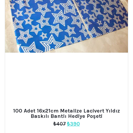
100 Adet 16x21cm Metalize Lacivert Yıldız
Baskılı Bantlı Hediye Poşeti
Orijinal
Şu
₺
407
₺
390
fiyat:
andaki