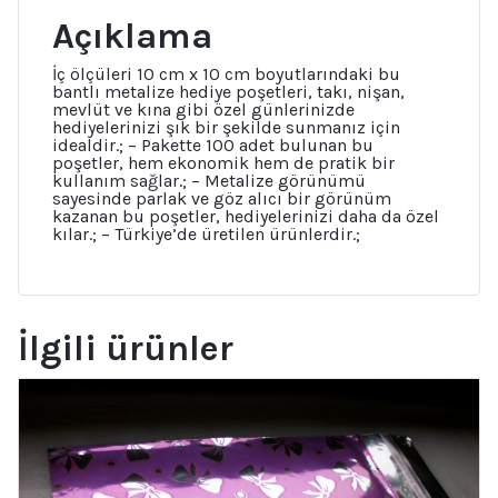
Nişan
Açıklama
Mevlüt
Kına
Paketi
İç ölçüleri 10 cm x 10 cm boyutlarındaki bu
adet
bantlı metalize hediye poşetleri, takı, nişan,
mevlüt ve kına gibi özel günlerinizde
hediyelerinizi şık bir şekilde sunmanız için
idealdir.; – Pakette 100 adet bulunan bu
poşetler, hem ekonomik hem de pratik bir
kullanım sağlar.; – Metalize görünümü
sayesinde parlak ve göz alıcı bir görünüm
kazanan bu poşetler, hediyelerinizi daha da özel
kılar.; – Türkiye’de üretilen ürünlerdir.;
İlgili ürünler