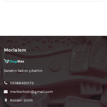
₺407.
fiyat:
₺390.
Morlalem
Sanatın tadını çıkartın
05368450173
merkezhobi@gmail.com
Kocaeli İzmit