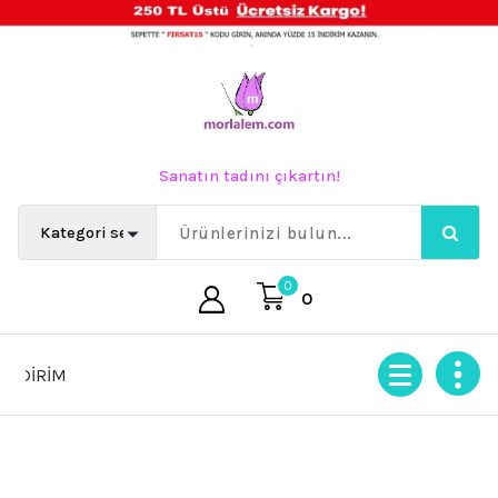
İçeriğe
geç
Sanatın tadını çıkartın!
0
0
RİM