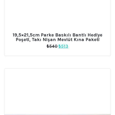
19,5×21,5cm Parke Baskılı Bantlı Hediye
Poşeti, Takı Nişan Mevlüt Kına Paketi
Orijinal
Şu
₺
540
₺
513
fiyat:
andaki
₺540.
fiyat:
₺513.