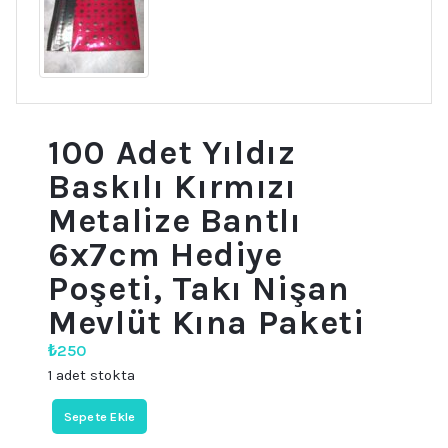
100 Adet Yıldız
Baskılı Kırmızı
Metalize Bantlı
6x7cm Hediye
Poşeti, Takı Nişan
Mevlüt Kına Paketi
₺
250
1 adet stokta
100
Sepete Ekle
Adet
Yıldız