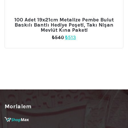
100 Adet 19x21cm Metalize Pembe Bulut
Baskılı Bantlı Hediye Poşeti, Takı Nişan
Mevlüt Kına Paketi
Orijinal
Şu
₺
540
₺
513
fiyat:
andaki
₺540.
fiyat:
₺513.
Morlalem