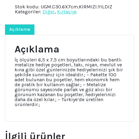
Baskılı
Stok kodu:
UGM.C30.6X7cm.KIRMIZI.YILDIZ
Kırmızı
Kategoriler:
Diğer
,
Kırtasiye
Metalize
Bantlı
6x7cm
Hediye
Açıklama
Poşeti,
Takı
Nişan
Açıklama
Mevlüt
Kına
Paketi
İç ölçüleri 6,5 x 7,5 cm boyutlarındaki bu bantlı
adet
metalize hediye poşetleri, takı, nişan, mevlüt ve
kına gibi özel günlerinizde hediyelerinizi şık bir
şekilde sunmanız için idealdir.; – Pakette 100
adet bulunan bu poşetler, hem ekonomik hem
de pratik bir kullanım sağlar.; – Metalize
görünümü sayesinde parlak ve göz alıcı bir
görünüm kazanan bu poşetler, hediyelerinizi
daha da özel kılar.; – Türkiye’de üretilen
ürünlerdir.;
İlgili ürünler