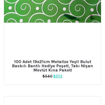
100 Adet 19x21cm Metalize Yeşil Bulut
Baskılı Bantlı Hediye Poşeti, Takı Nişan
Mevlüt Kına Paketi
Orijinal
Şu
₺
540
₺
513
fiyat:
andaki
₺540.
fiyat:
₺513.