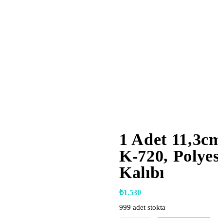
1 Adet 11,3c
K-720, Polye
Kalıbı
₺
1.530
999 adet stokta