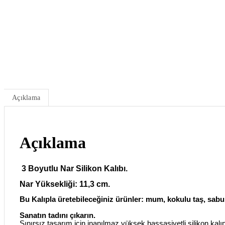
Açıklama
Açıklama
3 Boyutlu Nar Silikon Kalıbı.
Nar Yüksekliği: 11,3 cm.
Bu Kalıpla üretebileceğiniz ürünler: mum, kokulu taş, sabu
Sanatın tadını çıkarın.
Sınırsız tasarım için inanılmaz yüksek hassasiyetli silikon kalıp