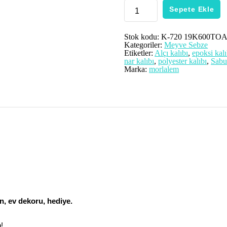
1
Sepete Ekle
Adet
11,3cm
Nar
Meyve
Stok kodu:
K-720 19K600TO
Silikon
Kategoriler:
Meyve Sebze
Kalıp
Etiketler:
Alçı kalıbı
,
epoksi kalı
K-
nar kalıbı
,
polyester kalıbı
,
Sabu
720,
Marka:
morlalem
Polyester
Taş
Tozu
Alçı
Mum
Kalıbı
adet
n, ev dekoru, hediye.
!