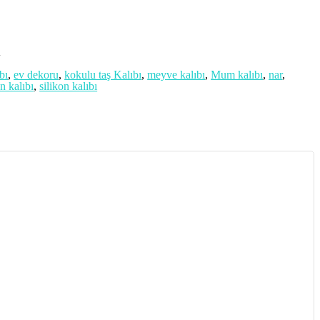
A
bı
,
ev dekoru
,
kokulu taş Kalıbı
,
meyve kalıbı
,
Mum kalıbı
,
nar
,
n kalıbı
,
silikon kalıbı