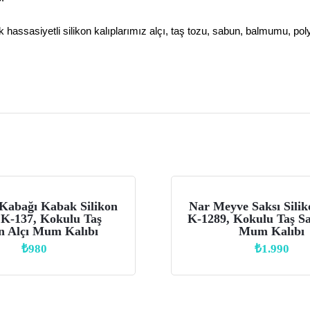
k hassasiyetli silikon kalıplarımız alçı, taş tozu, sabun, balmumu, pol
Kabağı Kabak Silikon
Nar Meyve Saksı Silik
 K-137, Kokulu Taş
K-1289, Kokulu Taş Sa
n Alçı Mum Kalıbı
Mum Kalıbı
₺
980
₺
1.990