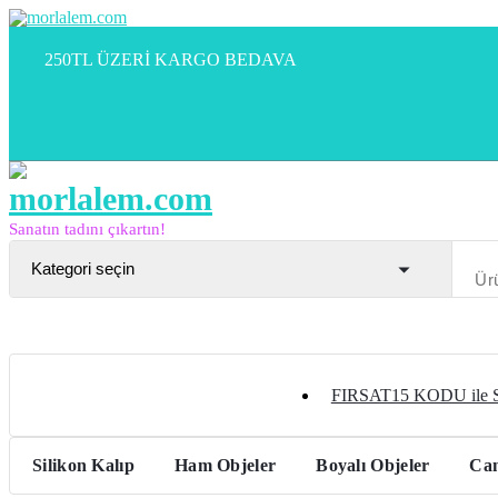
İçeriğe
geç
250TL ÜZERİ KARGO BEDAVA
Sanatın tadını çıkartın!
FIRSAT15 KODU ile
Silikon Kalıp
Ham Objeler
Boyalı Objeler
Can