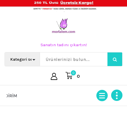
İçeriğe
geç
Sanatın tadını çıkartın!
0
0
İRİM