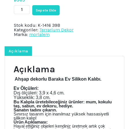
Terrarium
Sepete Ekle
Dekoru
Baraka
Ahşap
Stok kodu:
K-1416 39B
Ev
Kategoriler:
Terrarium Dekor
Silikon
Marka:
morlalem
Kalıp
K-
1416,
Kokulu
Açıklama
Taş
Sabun
Alçı
Açıklama
Mum
Kalıbı
adet
Ahşap dekorlu Baraka Ev Silikon Kalıbı.
Ev Ölçüleri:
Dış ölçüleri: 3,9 x 4,6 cm.
Yükseklik: 3,8 cm.
Bu Kalıpla üretebileceğiniz ürünler: mum, kokulu
taş, sabun, ev dekoru, hediye.
Sanatın tadını çıkarın.
Sınırsız tasarım için inanılmaz yüksek hassasiyetli
silikon kalıp!
Ürün Açıklaması:
Hayal ettiğiniz objeleri kendiniz üretmek artık çok