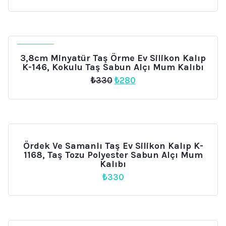
İNDIRIM
3,8cm Minyatür Taş Örme Ev Silikon Kalıp
K-146, Kokulu Taş Sabun Alçı Mum Kalıbı
Orijinal
Şu
₺
330
₺
280
fiyat:
andaki
₺330.
fiyat:
₺280.
Ördek Ve Samanlı Taş Ev Silikon Kalıp K-
1168, Taş Tozu Polyester Sabun Alçı Mum
Kalıbı
₺
330