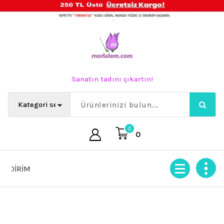
İçeriğe
geç
Sanatın tadını çıkartın!
0
0
İRİM