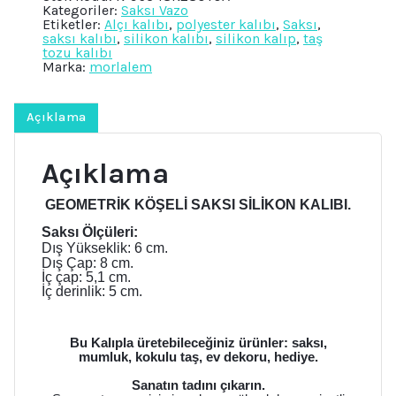
Kategoriler:
Saksı Vazo
Kalıp
Etiketler:
Alçı kalıbı
,
polyester kalıbı
,
Saksı
,
K-
saksı kalıbı
,
silikon kalıbı
,
silikon kalıp
,
taş
963,
tozu kalıbı
Polyester
Marka:
morlalem
Taş
Tozu
Alçı
Kalıbı
Açıklama
adet
Açıklama
GEOMETRİK KÖŞELİ SAKSI SİLİKON KALIBI.
Saksı Ölçüleri:
Dış Yükseklik: 6
cm.
Dış Çap: 8
cm.
İç çap: 5,1 cm.
İç derinlik: 5 cm.
Bu Kalıpla üretebileceğiniz ürünler: saksı,
mumluk, kokulu taş, ev dekoru, hediye.
Sanatın tadını çıkarın.