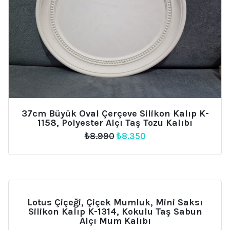
37cm Büyük Oval Çerçeve Silikon Kalıp K-
1158, Polyester Alçı Taş Tozu Kalıbı
Orijinal
Şu
₺
8.990
₺
8.350
fiyat:
andaki
₺8.990.
fiyat:
₺8.350.
Lotus Çiçeği, Çiçek Mumluk, Mini Saksı
Silikon Kalıp K-1314, Kokulu Taş Sabun
Alçı Mum Kalıbı