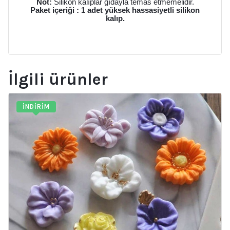
Not:
Silikon kalıplar gıdayla temas etmemelidir.
Paket içeriği : 1 adet yüksek hassasiyetli silikon
kalıp.
İlgili ürünler
İNDIRIM