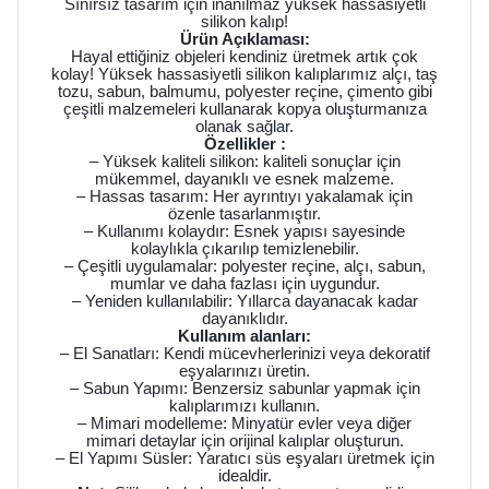
Sınırsız tasarım için inanılmaz yüksek hassasiyetli
silikon kalıp!
Ürün Açıklaması:
Hayal ettiğiniz objeleri kendiniz üretmek artık çok
kolay! Yüksek hassasiyetli silikon kalıplarımız alçı, taş
tozu, sabun, balmumu, polyester reçine, çimento gibi
çeşitli malzemeleri kullanarak kopya oluşturmanıza
olanak sağlar.
Özellikler :
– Yüksek kaliteli silikon: kaliteli sonuçlar için
mükemmel, dayanıklı ve esnek malzeme.
– Hassas tasarım: Her ayrıntıyı yakalamak için
özenle tasarlanmıştır.
– Kullanımı kolaydır: Esnek yapısı sayesinde
kolaylıkla çıkarılıp temizlenebilir.
– Çeşitli uygulamalar: polyester reçine, alçı, sabun,
mumlar ve daha fazlası için uygundur.
– Yeniden kullanılabilir: Yıllarca dayanacak kadar
dayanıklıdır.
Kullanım alanları:
– El Sanatları: Kendi mücevherlerinizi veya dekoratif
eşyalarınızı üretin.
– Sabun Yapımı: Benzersiz sabunlar yapmak için
kalıplarımızı kullanın.
– Mimari modelleme: Minyatür evler veya diğer
mimari detaylar için orijinal kalıplar oluşturun.
– El Yapımı Süsler: Yaratıcı süs eşyaları üretmek için
idealdir.