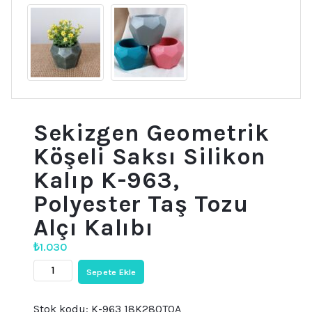
Sekizgen Geometrik
Köşeli Saksı Silikon
Kalıp K-963,
Polyester Taş Tozu
Alçı Kalıbı
₺
1.030
Sekizgen
Sepete Ekle
Geometrik
Köşeli
Saksı
Stok kodu:
K-963 18K280TOA
Silikon