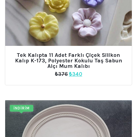
Tek Kalıpta 11 Adet Farklı Çiçek Silikon
Kalıp K-173, Polyester Kokulu Taş Sabun
Alçı Mum Kalıbı
Orijinal
Şu
₺
376
₺
340
fiyat:
andaki
₺376.
fiyat:
₺340.
İNDIRIM