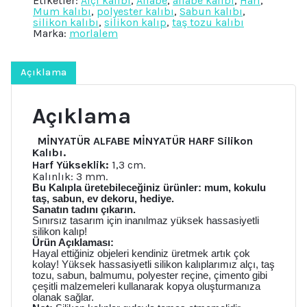
Etiketler:
Alçı kalıbı
,
Alfabe
,
alfabe kalıbı
,
Harf
,
Silikon
Mum kalıbı
,
polyester kalıbı
,
Sabun kalıbı
,
Kalıp
silikon kalıbı
,
silikon kalıp
,
taş tozu kalıbı
K-
Marka:
morlalem
228
adet
Açıklama
Açıklama
MİNYATÜR ALFABE
MİNYATÜR HARF
Silikon
Kalıbı.
Harf Yükseklik:
1,3 cm.
Kalınlık: 3 mm.​
Bu Kalıpla üretebileceğiniz ürünler: mum, kokulu
taş, sabun, ev dekoru, hediye.
Sanatın tadını çıkarın.
Sınırsız tasarım için inanılmaz yüksek hassasiyetli
silikon kalıp!
Ürün Açıklaması:
Hayal ettiğiniz objeleri kendiniz üretmek artık çok
kolay! Yüksek hassasiyetli silikon kalıplarımız alçı, taş
tozu, sabun, balmumu, polyester reçine, çimento gibi
çeşitli malzemeleri kullanarak kopya oluşturmanıza
olanak sağlar.