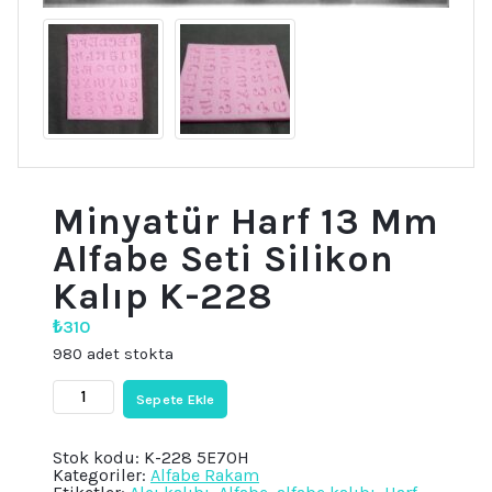
Minyatür Harf 13 Mm
Alfabe Seti Silikon
Kalıp K-228
₺
310
980 adet stokta
Minyatür
Sepete Ekle
Harf
13
Mm
Stok kodu:
K-228 5E70H
Alfabe
Kategoriler:
Alfabe Rakam
Seti