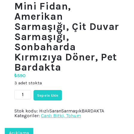
Mini Fidan,
Amerikan
Sarmaşığı, Çit Duvar
Sarmaşığı,
Sonbaharda
Kırmızıya Döner, Pet
Bardakta
₺
590
3 adet stokta
Mini
Sepete Ekle
Fidan,
Amerikan
Sarmaşığı,
Stok kodu:
HızlıSaranSarmaşıkBARDAKTA
Çit
Kategoriler:
Canlı Bitki, Tohum
Duvar
Sarmaşığı,
Sonbaharda
Kırmızıya
Açıklama