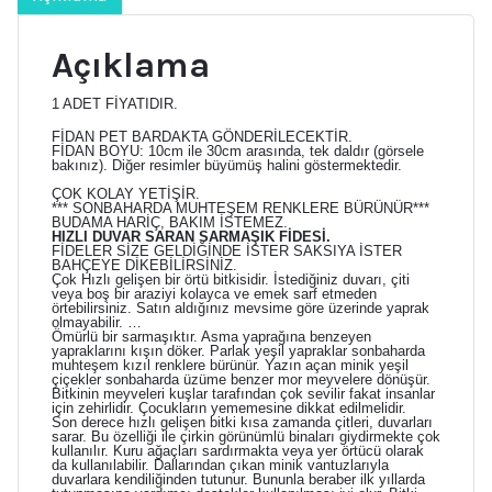
Döner,
Pet
Bardakta
Açıklama
adet
1 ADET FİYATIDIR.
FİDAN PET BARDAKTA GÖNDERİLECEKTİR.
FİDAN BOYU: 10cm ile 30cm arasında, tek daldır (görsele
bakınız).
Diğer resimler büyümüş halini göstermektedir.
ÇOK KOLAY YETİŞİR.
*** SONBAHARDA MUHTEŞEM RENKLERE BÜRÜNÜR***
BUDAMA HARİÇ, BAKIM İSTEMEZ.
HIZLI DUVAR SARAN SARMAŞIK FİDESİ.
FİDELER SİZE GELDİĞİNDE İSTER SAKSIYA İSTER
BAHÇEYE DİKEBİLİRSİNİZ.
Çok Hızlı gelişen bir örtü bitkisidir. İstediğiniz duvarı, çiti
veya boş bir araziyi kolayca ve emek sarf etmeden
örtebilirsiniz. Satın aldığınız mevsime göre üzerinde yaprak
olmayabilir. …
Ömürlü bir sarmaşıktır. Asma yaprağına benzeyen
yapraklarını kışın döker. Parlak yeşil yapraklar sonbaharda
muhteşem kızıl renklere bürünür. Yazın açan minik yeşil
çiçekler sonbaharda üzüme benzer mor meyvelere dönüşür.
Bitkinin meyveleri kuşlar tarafından çok sevilir fakat insanlar
için zehirlidir. Çocukların yememesine dikkat edilmelidir.
Son derece hızlı gelişen bitki kısa zamanda çitleri, duvarları
sarar. Bu özelliği ile çirkin görünümlü binaları giydirmekte çok
kullanılır. Kuru ağaçları sardırmakta veya yer örtücü olarak
da kullanılabilir. Dallarından çıkan minik vantuzlarıyla
duvarlara kendiliğinden tutunur. Bununla beraber ilk yıllarda