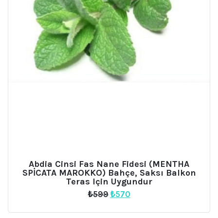
Abdia Cinsi Fas Nane Fidesi (MENTHA
SPİCATA MAROKKO) Bahçe, Saksı Balkon
Teras Için Uygundur
Orijinal
Şu
₺
599
₺
570
fiyat:
andaki
₺599.
fiyat: