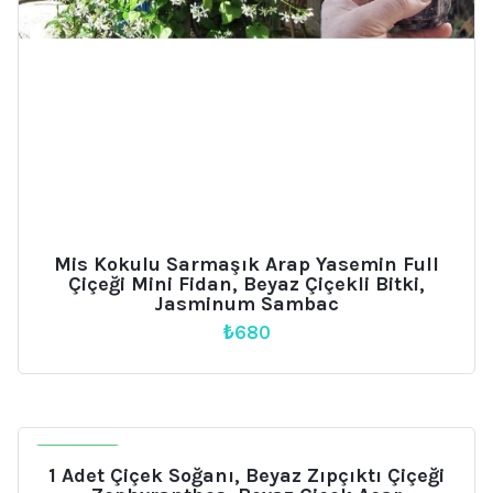
Mis Kokulu Sarmaşık Arap Yasemin Full
Çiçeği Mini Fidan, Beyaz Çiçekli Bitki,
Jasminum Sambac
₺
680
İNDIRIM
1 Adet Çiçek Soğanı, Beyaz Zıpçıktı Çiçeği