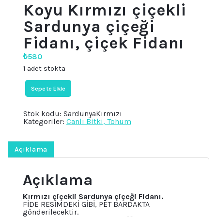
Koyu Kırmızı çiçekli
Sardunya çiçeği
Fidanı, çiçek Fidanı
₺
580
1 adet stokta
Koyu
Sepete Ekle
Kırmızı
çiçekli
Sardunya
Stok kodu:
SardunyaKırmızı
çiçeği
Kategoriler:
Canlı Bitki, Tohum
Fidanı,
çiçek
Fidanı
adet
Açıklama
Açıklama
Kırmızı çiçekli Sardunya çiçeği Fidanı.
FİDE RESİMDEKİ GİBİ, PET BARDAKTA
gönderilecektir.