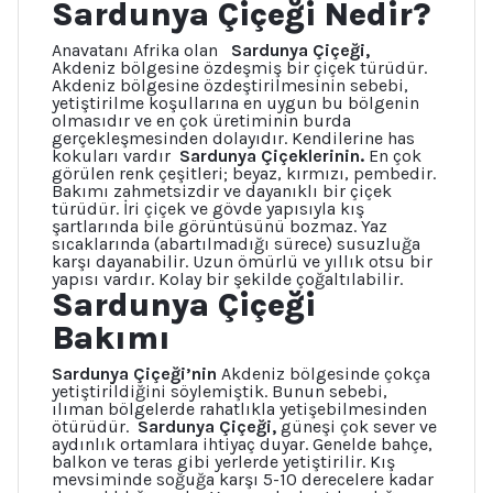
Sardunya Çiçeği Nedir?
Anavatanı Afrika olan
Sardunya Çiçeği,
Akdeniz bölgesine özdeşmiş bir çiçek türüdür.
Akdeniz bölgesine özdeştirilmesinin sebebi,
yetiştirilme koşullarına en uygun bu bölgenin
olmasıdır ve en çok üretiminin burda
gerçekleşmesinden dolayıdır. Kendilerine has
kokuları vardır
Sardunya Çiçeklerinin.
En çok
görülen renk çeşitleri; beyaz, kırmızı, pembedir.
Bakımı zahmetsizdir ve dayanıklı bir çiçek
türüdür. İri çiçek ve gövde yapısıyla kış
şartlarında bile görüntüsünü bozmaz. Yaz
sıcaklarında (abartılmadığı sürece) susuzluğa
karşı dayanabilir. Uzun ömürlü ve yıllık otsu bir
yapısı vardır. Kolay bir şekilde çoğaltılabilir.
Sardunya Çiçeği
Bakımı
Sardunya Çiçeği’nin
Akdeniz bölgesinde çokça
yetiştirildiğini söylemiştik. Bunun sebebi,
ılıman bölgelerde rahatlıkla yetişebilmesinden
ötürüdür.
Sardunya Çiçeği,
güneşi çok sever ve
aydınlık ortamlara ihtiyaç duyar. Genelde bahçe,
balkon ve teras gibi yerlerde yetiştirilir. Kış
mevsiminde soğuğa karşı 5-10 derecelere kadar