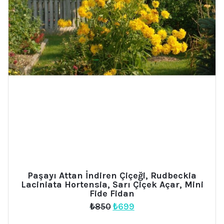
Paşayı Attan İndiren Çiçeği, Rudbeckia
Laciniata Hortensia, Sarı Çiçek Açar, Mini
Fide Fidan
Orijinal
Şu
₺
850
₺
699
fiyat:
andaki