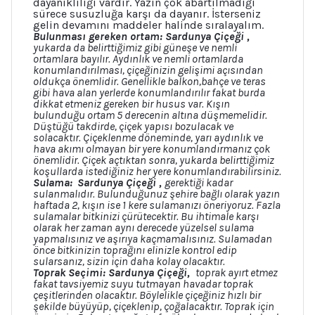
dayanıklılığı vardır. Yazın çok abartılmadığı
sürece susuzluğa karşı da dayanır. İsterseniz
gelin devamını maddeler halinde sıralayalım.
Bulunması gereken ortam: Sardunya Çiçeği
,
yukarda da belirttiğimiz gibi güneşe ve nemli
ortamlara bayılır. Aydınlık ve nemli ortamlarda
konumlandırılması, çiçeğinizin gelişimi açısından
oldukça önemlidir. Genellikle balkon,bahçe ve teras
gibi hava alan yerlerde konumlandırılır fakat burda
dikkat etmeniz gereken bir husus var. Kışın
bulunduğu ortam 5 derecenin altına düşmemelidir.
Düştüğü takdirde, çiçek yapısı bozulacak ve
solacaktır. Çiçeklenme döneminde, yarı aydınlık ve
hava akımı olmayan bir yere konumlandırmanız çok
önemlidir. Çiçek açtıktan sonra, yukarda belirttiğimiz
koşullarda istediğiniz her yere konumlandırabilirsiniz.
Sulama:
Sardunya Çiçeği
,
gerektiği kadar
sulanmalıdır. Bulunduğunuz şehire bağlı olarak yazın
haftada 2, kışın ise 1 kere sulamanızı öneriyoruz. Fazla
sulamalar bitkinizi çürütecektir. Bu ihtimale karşı
olarak her zaman aynı derecede yüzelsel sulama
yapmalısınız ve aşırıya kaçmamalısınız. Sulamadan
önce bitkinizin toprağını elinizle kontrol edip
sularsanız, sizin için daha kolay olacaktır.
Toprak Seçimi: Sardunya Çiçeği,
toprak ayırt etmez
fakat tavsiyemiz suyu tutmayan havadar toprak
çeşitlerinden olacaktır. Böylelikle çiçeğiniz hızlı bir
şekilde büyüyüp, çiçeklenip, çoğalacaktır. Toprak için