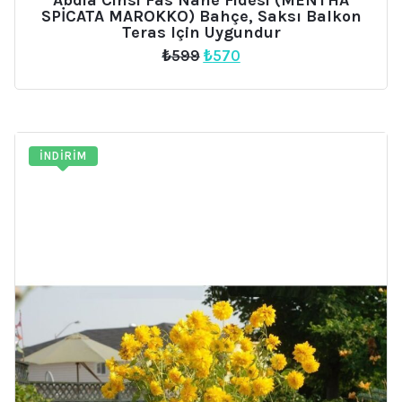
SPİCATA MAROKKO) Bahçe, Saksı Balkon
Teras Için Uygundur
Orijinal
Şu
₺
599
₺
570
fiyat:
andaki
₺599.
fiyat:
₺570.
İNDIRIM