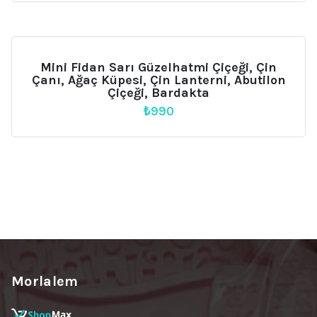
₺850.
fiyat:
₺699.
Mini Fidan Sarı Güzelhatmi Çiçeği, Çin
Çanı, Ağaç Küpesi, Çin Lanterni, Abutilon
Çiçeği, Bardakta
₺
990
Morlalem