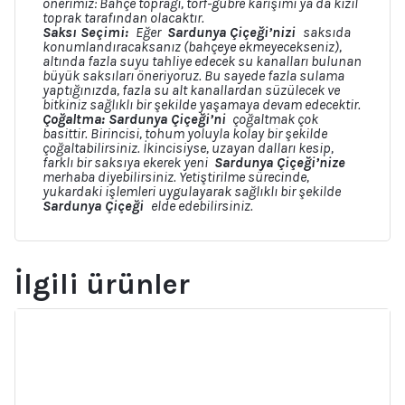
önerimiz: Bahçe toprağı, torf-gübre karışımı ya da kızıl
toprak tarafından olacaktır.
Saksı Seçimi:
Eğer
Sardunya Çiçeği’nizi
saksıda
konumlandıracaksanız (bahçeye ekmeyecekseniz),
altında fazla suyu tahliye edecek su kanalları bulunan
büyük saksıları öneriyoruz. Bu sayede fazla sulama
yaptığınızda, fazla su alt kanallardan süzülecek ve
bitkiniz sağlıklı bir şekilde yaşamaya devam edecektir.
Çoğaltma: Sardunya Çiçeği’ni
çoğaltmak çok
basittir. Birincisi, tohum yoluyla kolay bir şekilde
çoğaltabilirsiniz. İkincisiyse, uzayan dalları kesip,
farklı bir saksıya ekerek yeni
Sardunya Çiçeği’nize
merhaba diyebilirsiniz. Yetiştirilme sürecinde,
yukardaki işlemleri uygulayarak sağlıklı bir şekilde
Sardunya Çiçeği
elde edebilirsiniz.
İlgili ürünler